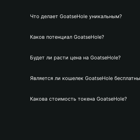
Что делает GoatseHole уникальным?
Каков потенциал GoatseHole?
Будет ли расти цена на GoatseHole?
Является ли кошелек GoatseHole бесплатн
Какова стоимость токена GoatseHole?