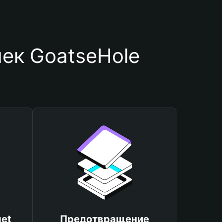
ек GoatseHole
et
Предотвращение