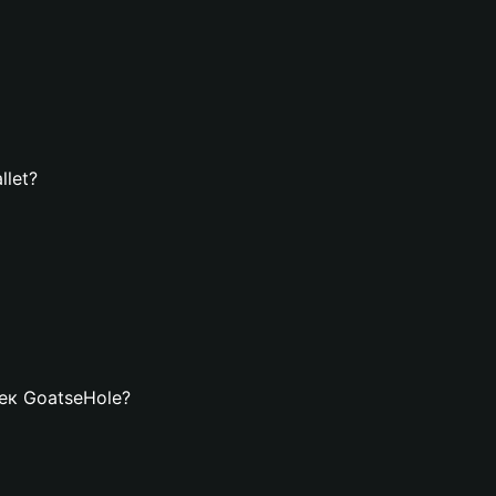
llet?
лек GoatseHole?