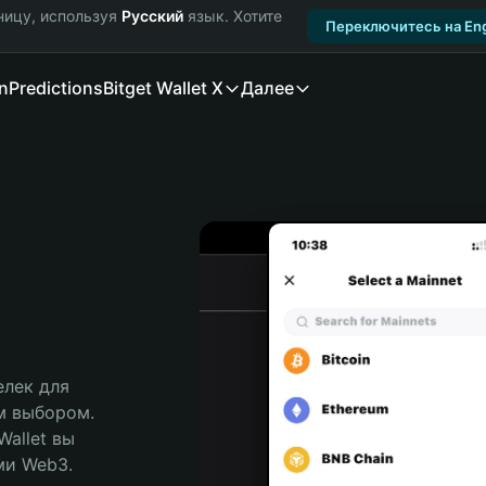
ницу, используя
Русский
язык. Хотите
Переключитесь на Eng
n
Predictions
Bitget Wallet X
Далее
лек для 
м выбором. 
allet вы 
и Web3. 