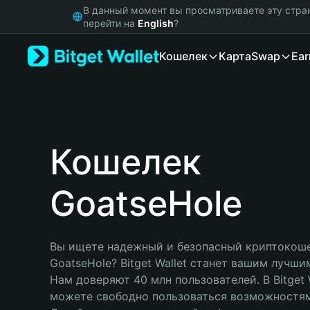
English
В данный момент вы просматриваете эту стра
日本語
перейти на
English
?
Tiếng Việt
Кошелек
Карта
Swap
Ear
Русский
Español (Latinoamérica)
Türkçe
Italiano
Français
Deutsch
Кошелек
简体中文
繁體中文
GoatseHole
Português (Portugal)
Bahasa Indonesia
ภาษาไทย
हिन्दी
Вы ищете надежный и безопасный криптокоше
বাংলা
GoatseHole? Bitget Wallet станет вашим лучши
Español
Нам доверяют 40 млн пользователей. В Bitget W
Português (Brasil)
можете свободно пользоваться возможностям
Español (Argentina)