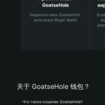
GoatseHole
аи
Защитите свои GoatseHole ,
В ра
используя Bitget Wallet
мы
раз
关于 GoatseHole 钱包？
Что такое кошелек GoatseHole?