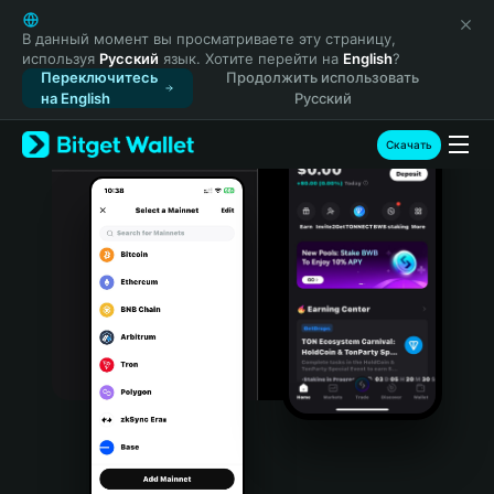
English
日本語
В данный момент вы просматриваете эту страницу,
используя
Русский
язык. Хотите перейти на
English
?
Tiếng Việt
Переключитесь
Продолжить использовать
Русский
на English
Русский
Español (Latinoamérica)
Türkçe
Скачать
Italiano
Français
Deutsch
简体中文
繁體中文
Português (Portugal)
Bahasa Indonesia
ภาษาไทย
हिन्दी
বাংলা
Español
Português (Brasil)
Español (Argentina)