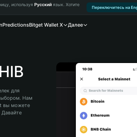
ницу, используя
Русский
язык. Хотите
Переключитесь на Eng
n
Predictions
Bitget Wallet X
Далее
HIB
лек для 
выбором. Нам 
t вы можете 
Давайте 