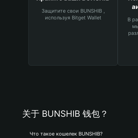
а
Защитите свои BUNSHIB ,
используя Bitget Wallet
В ра
мы
раз
关于 BUNSHIB 钱包？
Что такое кошелек BUNSHIB?