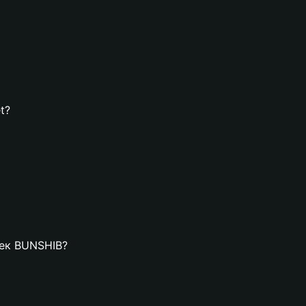
t?
лек BUNSHIB?