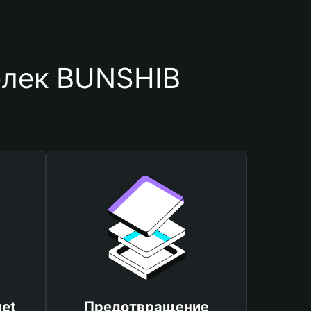
елек BUNSHIB
et
Предотвращение