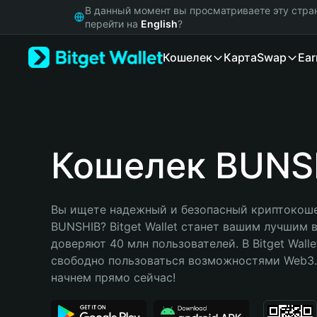
English
В данный момент вы просматриваете эту стра
日本語
перейти на
English
?
Tiếng Việt
Кошелек
Карта
Swap
Ear
Русский
Español (Latinoamérica)
Türkçe
Italiano
Français
Deutsch
Кошелек BUNS
简体中文
繁體中文
Português (Portugal)
Вы ищете надежный и безопасный криптокоше
Bahasa Indonesia
BUNSHIB? Bitget Wallet станет вашим лучшим 
ภาษาไทย
доверяют 40 млн пользователей. В Bitget Walle
हिन्दी
свободно пользоваться возможностями Web3. 
বাংলা
начнем прямо сейчас!
Español
Português (Brasil)
Español (Argentina)