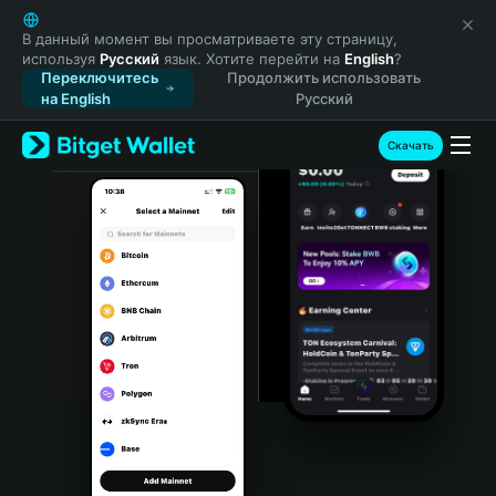
English
日本語
В данный момент вы просматриваете эту страницу,
используя
Русский
язык. Хотите перейти на
English
?
Tiếng Việt
Переключитесь
Продолжить использовать
Русский
на English
Русский
Español (Latinoamérica)
Türkçe
Скачать
Italiano
Français
Deutsch
简体中文
繁體中文
Português (Portugal)
Bahasa Indonesia
ภาษาไทย
हिन्दी
বাংলা
Español
Português (Brasil)
Español (Argentina)