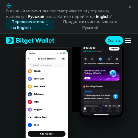
English
日本語
В данный момент вы просматриваете эту страницу,
используя
Русский
язык. Хотите перейти на
English
?
Tiếng Việt
Переключитесь
Продолжить использовать
Русский
на English
Русский
Español (Latinoamérica)
Türkçe
Скачать
Italiano
Français
Deutsch
简体中文
繁體中文
Português (Portugal)
Bahasa Indonesia
ภาษาไทย
हिन्दी
বাংলা
Español
Português (Brasil)
Español (Argentina)