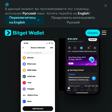
English
日本語
В данный момент вы просматриваете эту страницу,
используя
Русский
язык. Хотите перейти на
English
?
Tiếng Việt
Переключитесь
Продолжить использовать
Русский
на English
Русский
Español (Latinoamérica)
Türkçe
Скачать
Italiano
Français
Deutsch
简体中文
繁體中文
Português (Portugal)
Bahasa Indonesia
ภาษาไทย
हिन्दी
বাংলা
Español
Português (Brasil)
Español (Argentina)