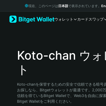
English
現在、このページは
日本語
で表示されています。
En
日本語
Tiếng Việt
ウォレット
カード
スワップ
Русский
Español (Latinoamérica)
Türkçe
Italiano
Français
Deutsch
Koto-chan ウ
简体中文
繁體中文
ト
Português (Portugal)
Bahasa Indonesia
ภาษาไทย
हिन्दी
Koto-chanを保管するための安全で信頼できる暗
বাংলা
お探しなら、Bitgetウォレットが最適です。2,00
Español
信頼を得ているBitget Walletで、Web3を自由
Português (Brasil)
Bitget Walletをご利用ください。
Español (Argentina)