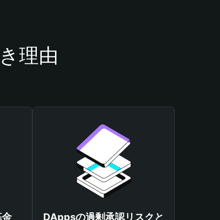
べき理由
基金
DAppsの過剰承認リスクと