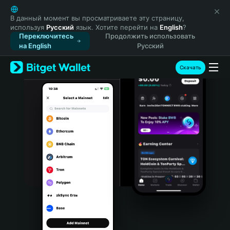
English
日本語
В данный момент вы просматриваете эту страницу,
используя
Русский
язык. Хотите перейти на
English
?
Tiếng Việt
Переключитесь
Продолжить использовать
Русский
на English
Русский
Español (Latinoamérica)
Türkçe
Скачать
Italiano
Français
Deutsch
简体中文
繁體中文
Português (Portugal)
Bahasa Indonesia
ภาษาไทย
हिन्दी
বাংলা
Español
Português (Brasil)
Español (Argentina)