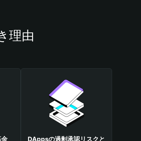
べき理由
基金
DAppsの過剰承認リスクと