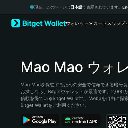
English
現在、このページは
日本語
で表示されています。
En
日本語
Tiếng Việt
ウォレット
カード
スワップ
Русский
Español (Latinoamérica)
Türkçe
Italiano
Français
Deutsch
Mao Mao ウォ
简体中文
繁體中文
Português (Portugal)
Mao Maoを保管するための安全で信頼できる暗号
Bahasa Indonesia
お探しなら、Bitgetウォレットが最適です。2,00
ภาษาไทย
信頼を得ているBitget Walletで、Web3を自由
हिन्दी
Bitget Walletをご利用ください。
বাংলা
Español
Português (Brasil)
Español (Argentina)