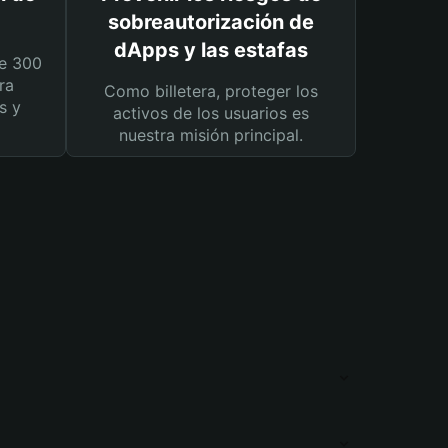
sobreautorización de
dApps y las estafas
e 300
ra
Como billetera, proteger los
s y
activos de los usuarios es
nuestra misión principal.