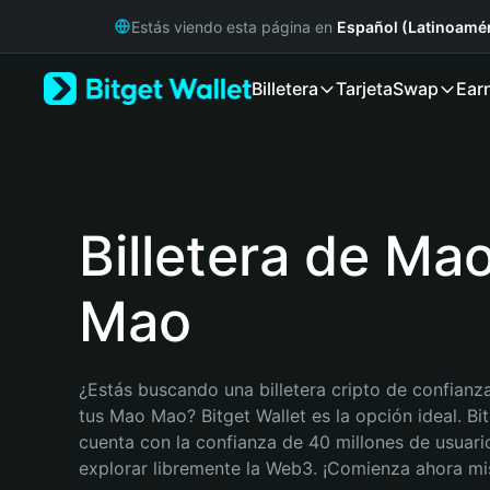
English
Estás viendo esta página en
Español (Latinoamér
日本語
Tiếng Việt
Billetera
Tarjeta
Swap
Ear
Русский
Español (Latinoamérica)
Türkçe
Italiano
Français
Deutsch
Billetera de Ma
简体中文
繁體中文
Mao
Português (Portugal)
Bahasa Indonesia
ภาษาไทย
हिन्दी
¿Estás buscando una billetera cripto de confianza
বাংলা
tus Mao Mao? Bitget Wallet es la opción ideal. Bit
Español
cuenta con la confianza de 40 millones de usuario
Português (Brasil)
explorar libremente la Web3. ¡Comienza ahora m
Español (Argentina)