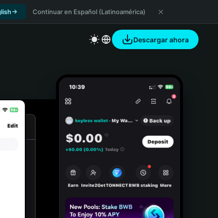
lish
Continuar en Español (Latinoamérica)
Descargar ahora