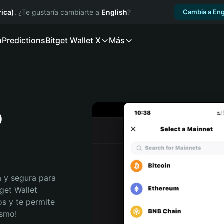
ica)
. ¿Te gustaría cambiarte a
English
?
Cambia a Eng
n
Predictions
Bitget Wallet X
Más
o
 y segura para 
get Wallet 
s y te permite 
ismo!