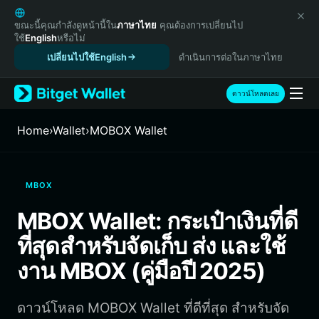
English
日本語
ขณะนี้คุณกำลังดูหน้านี้ใน
ภาษาไทย
คุณต้องการเปลี่ยนไป
ใช้
English
หรือไม่
Tiếng Việt
เปลี่ยนไปใช้English
ดำเนินการต่อในภาษาไทย
Русский
Español (Latinoamérica)
Türkçe
ดาวน์โหลดเลย
Italiano
Français
Home
›
Wallet
›
MOBOX Wallet
Deutsch
简体中文
繁體中文
MBOX
Português (Portugal)
Bahasa Indonesia
MBOX Wallet: กระเป๋าเงินที่ดี
ภาษาไทย
ที่สุดสำหรับจัดเก็บ ส่ง และใช้
हिन्दी
বাংলা
งาน MBOX (คู่มือปี 2025)
Español
Português (Brasil)
ดาวน์โหลด MOBOX Wallet ที่ดีที่สุด สำหรับจัด
Español (Argentina)