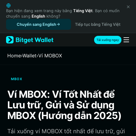
English
日本語
Bạn hiện đang xem trang này bằng
Tiếng Việt
. Bạn có muốn
chuyển sang
English
không?
Tiếng Việt
Chuyển sang English
Tiếp tục bằng Tiếng Việt
Русский
Español (Latinoamérica)
Türkçe
Tải xuống ngay
Italiano
Français
Home
›
Wallet
›
‌Ví MOBOX
Deutsch
简体中文
繁體中文
MBOX
Português (Portugal)
Bahasa Indonesia
Ví MBOX: Ví Tốt Nhất để
ภาษาไทย
Lưu trữ, Gửi và Sử dụng
हिन्दी
বাংলা
MBOX (Hướng dẫn 2025)
Español
Português (Brasil)
Tải xuống ví MOBOX tốt nhất để lưu trữ, gửi
Español (Argentina)