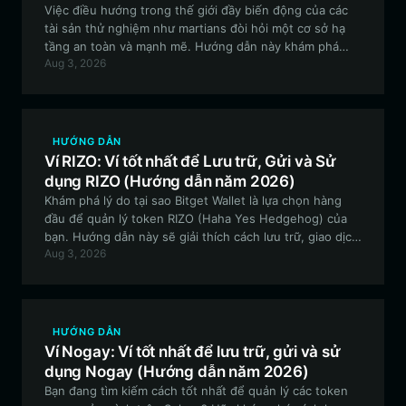
Việc điều hướng trong thế giới đầy biến động của các
tài sản thử nghiệm như martians đòi hỏi một cơ sở hạ
tầng an toàn và mạnh mẽ. Hướng dẫn này khám phá
Aug 3, 2026
cách quản lý hiệu quả các token martians của bạn bằng
Bitget Wallet, đảm bảo bạn có đầy đủ các công cụ cần
thiết để thực hiện các giao dịch dựa trên EVM an toàn
và tham gia vào cộng đồng.
HƯỚNG DẪN
Ví RIZO: Ví tốt nhất để Lưu trữ, Gửi và Sử
dụng RIZO (Hướng dẫn năm 2026)
Khám phá lý do tại sao Bitget Wallet là lựa chọn hàng
đầu để quản lý token RIZO (Haha Yes Hedgehog) của
bạn. Hướng dẫn này sẽ giải thích cách lưu trữ, giao dịch
Aug 3, 2026
và tương tác với cộng đồng RIZO một cách an toàn
bằng một trong những ví phi tập trung linh hoạt nhất
hiện nay.
HƯỚNG DẪN
Ví Nogay: Ví tốt nhất để lưu trữ, gửi và sử
dụng Nogay (Hướng dẫn năm 2026)
Bạn đang tìm kiếm cách tốt nhất để quản lý các token