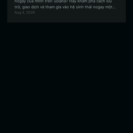
nogay của mình trên Solana? Hãy khám phá cách lưu
trữ, giao dịch và tham gia vào hệ sinh thái nogay một
Aug 4, 2026
cách an toàn bằng Bitget Wallet, cổng kết nối phi tập
trung tối ưu dành cho những người đam mê memecoin.