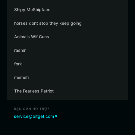
Shipy McShipface
horses dont stop they keep going
Animals Wif Guns
rasmr
fork
memefi
The Fearless Patriot
BẠN CẦN HỖ TRỢ?
service@bitget.com