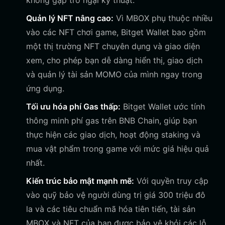
không gặp trở ngại kỹ thuật.
Quản lý NFT nâng cao:
Vì MBOX phụ thuộc nhiều
vào các NFT chơi game, Bitget Wallet bao gồm
một thị trường NFT chuyên dụng và giao diện
xem, cho phép bạn dễ dàng hiển thị, giao dịch
và quản lý tài sản MOMO của mình ngay trong
ứng dụng.
Tối ưu hóa phí Gas thấp:
Bitget Wallet ước tính
thông minh phí gas trên BNB Chain, giúp bạn
thực hiện các giao dịch, hoạt động staking và
mua vật phẩm trong game với mức giá hiệu quả
nhất.
Kiến trúc bảo mật mạnh mẽ:
Với quyền truy cập
vào quỹ bảo vệ người dùng trị giá 300 triệu đô
la và các tiêu chuẩn mã hóa tiên tiến, tài sản
MBOX và NFT của bạn được bảo vệ khỏi các lỗ