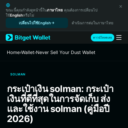
English
日本語
ขณะนี้คุณกำลังดูหน้านี้ใน
ภาษาไทย
คุณต้องการเปลี่ยนไป
ใช้
English
หรือไม่
Tiếng Việt
เปลี่ยนไปใช้English
ดำเนินการต่อในภาษาไทย
Русский
Español (Latinoamérica)
Türkçe
ดาวน์โหลดเลย
Italiano
Français
Home
›
Wallet
›
Never Sell Your Dust Wallet
Deutsch
简体中文
繁體中文
SOLMAN
Português (Portugal)
Bahasa Indonesia
กระเป๋าเงิน solman: กระเป๋า
ภาษาไทย
เงินที่ดีที่สุดในการจัดเก็บ ส่ง
हिन्दी
বাংলা
และใช้งาน solman (คู่มือปี
Español
2026)
Português (Brasil)
Español (Argentina)