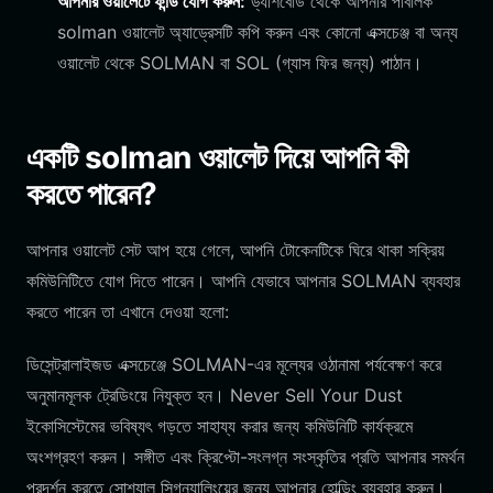
আপনার ওয়ালেটে ফান্ড যোগ করুন:
ড্যাশবোর্ড থেকে আপনার পাবলিক
solman ওয়ালেট অ্যাড্রেসটি কপি করুন এবং কোনো এক্সচেঞ্জ বা অন্য
ওয়ালেট থেকে SOLMAN বা SOL (গ্যাস ফির জন্য) পাঠান।
একটি solman ওয়ালেট দিয়ে আপনি কী
করতে পারেন?
আপনার ওয়ালেট সেট আপ হয়ে গেলে, আপনি টোকেনটিকে ঘিরে থাকা সক্রিয়
কমিউনিটিতে যোগ দিতে পারেন। আপনি যেভাবে আপনার SOLMAN ব্যবহার
করতে পারেন তা এখানে দেওয়া হলো:
ডিসেন্ট্রালাইজড এক্সচেঞ্জে SOLMAN-এর মূল্যের ওঠানামা পর্যবেক্ষণ করে
অনুমানমূলক ট্রেডিংয়ে নিযুক্ত হন। Never Sell Your Dust
ইকোসিস্টেমের ভবিষ্যৎ গড়তে সাহায্য করার জন্য কমিউনিটি কার্যক্রমে
অংশগ্রহণ করুন। সঙ্গীত এবং ক্রিপ্টো-সংলগ্ন সংস্কৃতির প্রতি আপনার সমর্থন
প্রদর্শন করতে সোশ্যাল সিগন্যালিংয়ের জন্য আপনার হোল্ডিং ব্যবহার করুন।