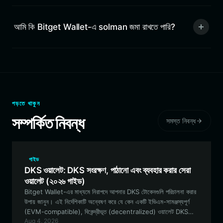
আমি কি Bitget Wallet-এ solman জমা রাখতে পারি?
পড়তে থাকুন
সম্পর্কিত নিবন্ধ
সমস্ত নিবন্ধ
গাইড
DKS ওয়ালেট: DKS সংরক্ষণ, পাঠানো এবং ব্যবহার করার সেরা
ওয়ালেট (২০২৬ গাইড)
Bitget Wallet-এর মাধ্যমে নিরাপদে আপনার DKS টোকেনগুলি পরিচালনা করার
উপায় জানুন। এই নির্দেশিকাটি অন্বেষণ করে যে কেন একটি ইভিএম-সামঞ্জস্যপূর্ণ
(EVM-compatible), বিকেন্দ্রীভূত (decentralized) ওয়ালেট DKS
Aug 4, 2026
কমিউনিটিতে অংশগ্রহণ এবং আপনার অন-চেইন সম্পদ পরিচালনার জন্য সেরা