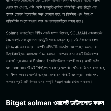
পরীক্ষামূলক ডেরিভেটিভ মেম টোকেন হিসেবে অবস্থান করছে। গানের লিরিক্স
থেকে নাম নেওয়া, এটি একটি সংস্কৃতি-চালিত কমিউনিটি এক্সপেরিমেন্ট এবং
হালকা টোকেন ইকোনমির উপর ফোকাস করে, যা মিউজিক এবং ক্রিপ্টো
কমিউনিটির সংযোগস্থলে থাকা অংশগ্রহণকারীদের লক্ষ্য করে।
Solana ব্লকচেইনে নির্মিত একটি সম্পদ হিসেবে, SOLMAN নেটওয়ার্কের
উচ্চ থ্রুপুট এবং ন্যূনতম ল্যাটেন্সি থেকে উপকৃত হয়। এই টোকেনের সাথে
ইন্টারঅ্যাক্ট করার জন্য—আপনি কমিউনিটি গভর্নেন্সে অংশগ্রহণ করছেন বা
ডিসেন্ট্রালাইজড এক্সচেঞ্জে ট্রেড করছেন—আপনার এমন একটি নির্ভরযোগ্য
ওয়ালেট প্রয়োজন যা Solana ইকোসিস্টেমকে সাপোর্ট করে। একটি সঠিক
solman ওয়ালেট এই বৈশিষ্ট্যগুলোর জন্য আপনার গেটওয়ে হিসেবে কাজ করে,
যা নিশ্চিত করে যে আপনি বৃহত্তর মেমকয়েন মার্কেটে অংশগ্রহণ করার সময়
আপনার প্রাইভেট কি-এর ওপর সম্পূর্ণ নিয়ন্ত্রণ বজায় রাখতে পারছেন।
Bitget solman ওয়ালেট ডাউনলোড করুন