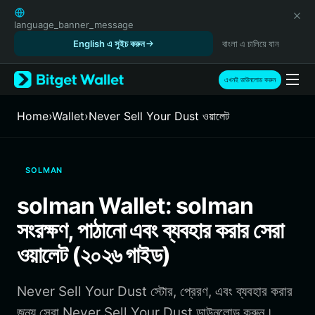
English
日本語
language_banner_message
Tiếng Việt
English এ সুইচ করুন
বাংলা এ চালিয়ে যান
Русский
Español (Latinoamérica)
এখনই ডাউনলোড করুন
Türkçe
Italiano
Home
›
Wallet
›
Never Sell Your Dust ওয়ালেট
Français
Deutsch
简体中文
SOLMAN
繁體中文
Português (Portugal)
solman Wallet: solman
Bahasa Indonesia
সংরক্ষণ, পাঠানো এবং ব্যবহার করার সেরা
ภาษาไทย
हिन्दी
ওয়ালেট (২০২৬ গাইড)
বাংলা
Español
Never Sell Your Dust স্টোর, প্রেরণ, এবং ব্যবহার করার
Português (Brasil)
Español (Argentina)
জন্য সেরা Never Sell Your Dust ডাউনলোড করুন।