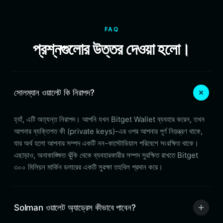
FAQ
প্রশ্নগুলোর উত্তর দেওয়া হলো।
সোলম্যান ওয়ালেট কি নিরাপদ?
হ্যাঁ, এটি অত্যন্ত নিরাপদ। আপনি যখন Bitget Wallet ব্যবহার করেন, তখন
আপনার ব্যক্তিগত কী (private keys)-এর ওপর আপনার পূর্ণ নিয়ন্ত্রণ থাকে,
যার অর্থ হলো আপনার সম্পদ একটি নন-কাস্টোডিয়াল পরিবেশে সংরক্ষিত থাকে।
এছাড়াও, অনাকাঙ্ক্ষিত ঝুঁকি থেকে ব্যবহারকারীর সম্পদ সুরক্ষিত রাখতে Bitget
৩০০ মিলিয়ন মার্কিন ডলারের একটি সুরক্ষা তহবিল প্রদান করে।
Solman ওয়ালেট অ্যাড্রেস কীভাবে পাবেন?