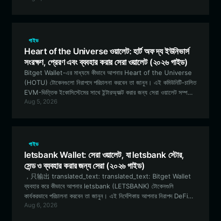
হাতিয়ার।
গাইড
Heart of the Universe ওয়ালেট: হার্ট অফ দ্য ইউনিভার্স
সংরক্ষণ, প্রেরণ এবং ব্যবহার করার সেরা ওয়ালেট (২০২৬ গাইড)
Bitget Wallet-এর মাধ্যমে কীভাবে আপনার Heart of the Universe
(HOTU) টোকেনগুলো নিরাপদে পরিচালনা করবেন তা জানুন। এই কমিউনিটি-চালিত
EVM-ভিত্তিক ইকোসিস্টেমের সাথে ইন্টারঅ্যাক্ট করার জন্য সেরা ওয়ালেট সম্পর্কে
Aug 5, 2026
আপনার যা যা জানা প্রয়োজন, এই কমপ্রিহেনসিভ গাইডটি তা কভার করে।
গাইড
letsbank Wallet: সেরা ওয়ালেট, যা letsbank স্টোর,
সেন্ড ও ব্যবহার করার জন্য সেরা (২০২৬ গাইড)
，只输出 translated_text: translated_text: Bitget Wallet
ব্যবহার করে কীভাবে আপনার letsbank (LETSBANK) টোকেনগুলি
কার্যকরভাবে পরিচালনা করবেন তা জানুন। এই নির্দেশিকায় আপনার নিরাপদ DeFi
Aug 6, 2026
ওয়ালেট সেট আপ করা থেকে শুরু করে RobinhoodApp নেটওয়ার্কে USDG
ইকোসিস্টেমের সাথে যুক্ত হওয়া পর্যন্ত সবকিছুই অন্তর্ভুক্ত রয়েছে।