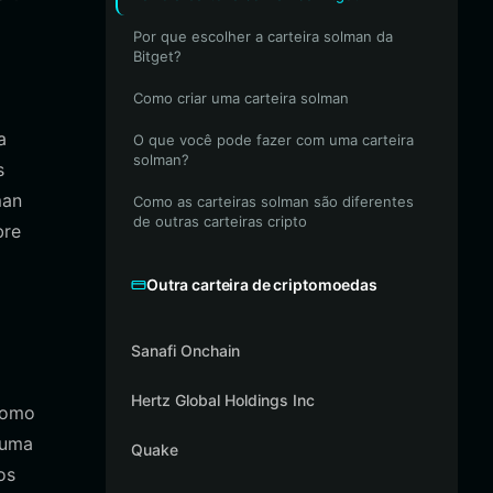
Por que escolher a carteira solman da
Bitget?
Como criar uma carteira solman
a
O que você pode fazer com uma carteira
solman?
s
man
Como as carteiras solman são diferentes
de outras carteiras cripto
bre
Outra carteira de criptomoedas
Sanafi Onchain
Hertz Global Holdings Inc
 como
 uma
Quake
os