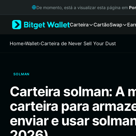
English
De momento, está a visualizar esta página em
Por
日本語
Tiếng Việt
Carteira
Cartão
Swap
Ear
Русский
Español (Latinoamérica)
Türkçe
Home
›
Wallet
›
Carteira de Never Sell Your Dust
Italiano
Français
Deutsch
简体中文
SOLMAN
繁體中文
Português (Portugal)
Carteira solman: A 
Bahasa Indonesia
ภาษาไทย
carteira para armaz
हिन्दी
বাংলা
enviar e usar solman
Español
Português (Brasil)
2026)
Español (Argentina)