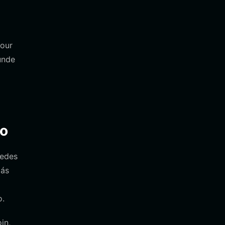
Your
unde
to
redes
gás
o.
in,