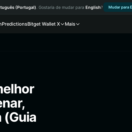
tuguês (Portugal)
. Gostaria de mudar para
English
?
Mudar para E
n
Predictions
Bitget Wallet X
Mais
melhor
enar,
 (Guia