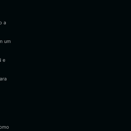
o a
em um
N e
ara
como