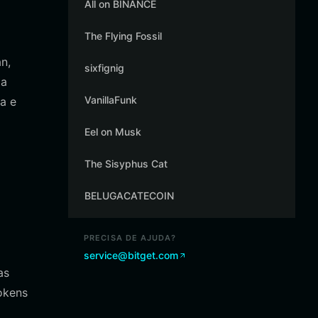
All on BINANCE
The Flying Fossil
n,
sixfignig
ja
VanillaFunk
a e
Eel on Musk
The Sisyphus Cat
BELUGACATECOIN
PRECISA DE AJUDA?
service@bitget.com
as
okens