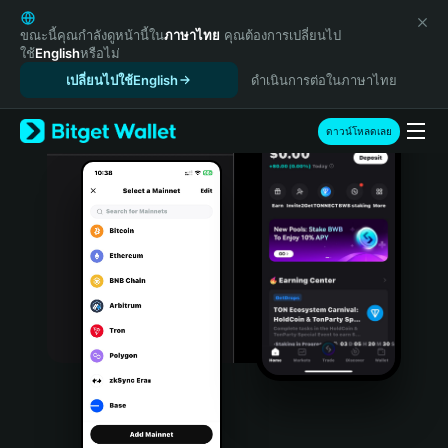
English
日本語
ขณะนี้คุณกำลังดูหน้านี้ใน
ภาษาไทย
คุณต้องการเปลี่ยนไป
ใช้
English
หรือไม่
Tiếng Việt
เปลี่ยนไปใช้English
ดำเนินการต่อในภาษาไทย
Русский
Español (Latinoamérica)
Türkçe
ดาวน์โหลดเลย
Italiano
Français
Deutsch
简体中文
繁體中文
Português (Portugal)
Bahasa Indonesia
ภาษาไทย
हिन्दी
বাংলা
Español
Português (Brasil)
Español (Argentina)