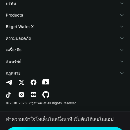
บริษัท
เกี่ยวกับ Bitget Wallet
Products
Blog
Crypto Card
Bitget Wallet X
Academy
Stablecoin Earn
นักพัฒนา
ความปลอดภัย
ข่าวสารด้านคริปโต
Payfi Crypto
เชื่อมต่อ Wallet
Protection Fund
เครื่องมือ
ศูนย์ช่วยเหลือ
Crypto Swap API
Bitget Wallet Pay
เทคโนโลยีความปลอดภัย
ซื้อคริปโต
สินทรัพย์
ติดต่อเรา
Altcoin Season Index
ลิสต์โปรเจกต์
การตรวจจับการอนุญาต
Arbitrum
กฎหมาย
ทรัพยากรข้อมูลของแบรนด์
Prediction Markets
การตรวจจับสัญญา
Avalanche
นโยบายความเป็นส่วนตัว
อาชีพ
DApp
การโอนเป็นชุด
Bitcoin
ข้อตกลงในการใช้บริการ
© 2018-2026 Bitget Wallet All Rights Reserved
การยืนยันช่องทางอย่างเป็นทางการ
Trade
BNB Chain
Risk Disclosure
ทำความเข้าใจโทเค็นในหนึ่งนาที เริ่มต้นได้เลยในแอป
RWA
Polygon