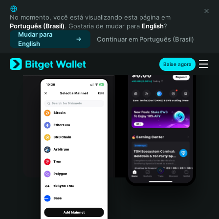
English
日本語
No momento, você está visualizando esta página em
Português (Brasil)
. Gostaria de mudar para
English
?
Tiếng Việt
Mudar para
Continuar em Português (Brasil)
Русский
English
Español (Latinoamérica)
Türkçe
Baixe agora
Italiano
Français
Deutsch
简体中文
繁體中文
Português (Portugal)
Bahasa Indonesia
ภาษาไทย
हिन्दी
বাংলা
Español
Português (Brasil)
Español (Argentina)