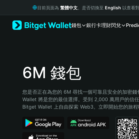
English
目前頁面為
繁體中文
。是否切換至
English
以查看對
日本語
Tiếng Việt
錢包
銀行卡
理財
閃兌
Predi
Русский
Español (Latinoamérica)
Türkçe
Italiano
Français
Deutsch
6M 錢包
简体中文
繁體中文
Português (Portugal)
您是否正在為您的 6M 尋找一個可靠且安全的加密錢包？B
Bahasa Indonesia
Wallet 將是您的最佳選擇。受到 2,000 萬用戶的信
ภาษาไทย
Bitget Wallet 上自由探索 Web3。立即開始您的旅
हिन्दी
বাংলা
Español
Português (Brasil)
Español (Argentina)