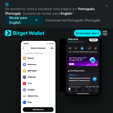
English
日本語
De momento, está a visualizar esta página em
Português
(Portugal)
. Gostaria de mudar para
English
?
Tiếng Việt
Mudar para
Continuar em Português (Portugal)
Русский
English
Español (Latinoamérica)
Türkçe
Descarregar agora
Italiano
Français
Deutsch
简体中文
繁體中文
Português (Portugal)
Bahasa Indonesia
ภาษาไทย
हिन्दी
বাংলা
Español
Português (Brasil)
Español (Argentina)