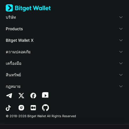
บริษัท
เกี่ยวกับ Bitget Wallet
Products
Blog
Crypto Card
Bitget Wallet X
Academy
Stablecoin Earn
นักพัฒนา
ความปลอดภัย
ข่าวสารด้านคริปโต
Payfi Crypto
เชื่อมต่อ Wallet
Protection Fund
เครื่องมือ
ศูนย์ช่วยเหลือ
Crypto Swap API
Bitget Wallet Pay
เทคโนโลยีความปลอดภัย
ซื้อคริปโต
สินทรัพย์
ติดต่อเรา
Altcoin Season Index
ลิสต์โปรเจกต์
การตรวจจับการอนุญาต
Arbitrum
กฎหมาย
ทรัพยากรข้อมูลของแบรนด์
Prediction Markets
การตรวจจับสัญญา
Avalanche
นโยบายความเป็นส่วนตัว
อาชีพ
DApp
การโอนเป็นชุด
Bitcoin
ข้อตกลงในการใช้บริการ
© 2018-2026 Bitget Wallet All Rights Reserved
การยืนยันช่องทางอย่างเป็นทางการ
Trade
BNB Chain
Risk Disclosure