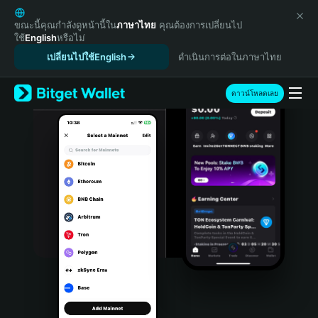
English
日本語
ขณะนี้คุณกำลังดูหน้านี้ใน
ภาษาไทย
คุณต้องการเปลี่ยนไป
ใช้
English
หรือไม่
Tiếng Việt
เปลี่ยนไปใช้English
ดำเนินการต่อในภาษาไทย
Русский
Español (Latinoamérica)
Türkçe
ดาวน์โหลดเลย
Italiano
Français
Deutsch
简体中文
繁體中文
Português (Portugal)
Bahasa Indonesia
ภาษาไทย
हिन्दी
বাংলা
Español
Português (Brasil)
Español (Argentina)