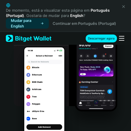
English
日本語
De momento, está a visualizar esta página em
Português
(Portugal)
. Gostaria de mudar para
English
?
Tiếng Việt
Mudar para
Continuar em Português (Portugal)
Русский
English
Español (Latinoamérica)
Türkçe
Descarregar agora
Italiano
Français
Deutsch
简体中文
繁體中文
Português (Portugal)
Bahasa Indonesia
ภาษาไทย
हिन्दी
বাংলা
Español
Português (Brasil)
Español (Argentina)