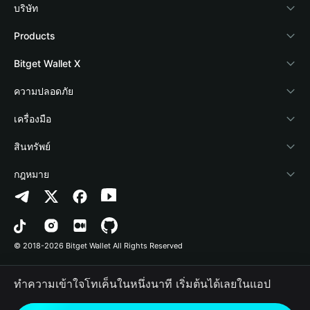
บริษัท
เกี่ยวกับ Bitget Wallet
Products
Blog
Crypto Card
Bitget Wallet X
Academy
Stablecoin Earn
นักพัฒนา
ความปลอดภัย
ข่าวสารด้านคริปโต
Payfi Crypto
เชื่อมต่อ Wallet
Protection Fund
เครื่องมือ
ศูนย์ช่วยเหลือ
Crypto Swap API
Bitget Wallet Pay
เทคโนโลยีความปลอดภัย
ซื้อคริปโต
สินทรัพย์
ติดต่อเรา
Altcoin Season Index
ลิสต์โปรเจกต์
การตรวจจับการอนุญาต
Arbitrum
กฎหมาย
ทรัพยากรข้อมูลของแบรนด์
Prediction Markets
การตรวจจับสัญญา
Avalanche
นโยบายความเป็นส่วนตัว
อาชีพ
DApp
การโอนเป็นชุด
Bitcoin
ข้อตกลงในการใช้บริการ
© 2018-2026 Bitget Wallet All Rights Reserved
การยืนยันช่องทางอย่างเป็นทางการ
Trade
BNB Chain
Risk Disclosure
ทำความเข้าใจโทเค็นในหนึ่งนาที เริ่มต้นได้เลยในแอป
RWA
Polygon