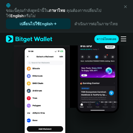
English
日本語
ขณะนี้คุณกำลังดูหน้านี้ใน
ภาษาไทย
คุณต้องการเปลี่ยนไป
ใช้
English
หรือไม่
Tiếng Việt
เปลี่ยนไปใช้English
ดำเนินการต่อในภาษาไทย
Русский
Español (Latinoamérica)
Türkçe
ดาวน์โหลดเลย
Italiano
Français
Deutsch
简体中文
繁體中文
Português (Portugal)
Bahasa Indonesia
ภาษาไทย
हिन्दी
বাংলা
Español
Português (Brasil)
Español (Argentina)