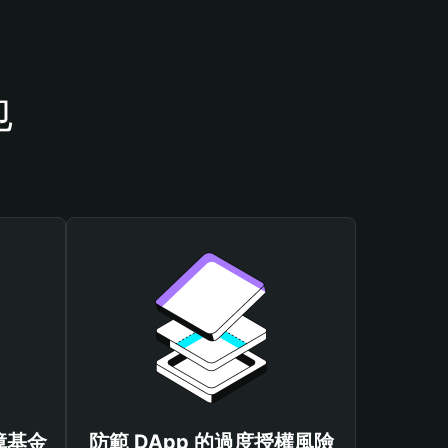
包
保障基金
防範 DApp 的過度授權風險