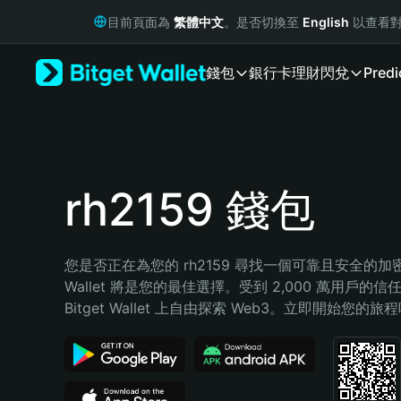
English
目前頁面為
繁體中文
。是否切換至
English
以查看對
日本語
Tiếng Việt
錢包
銀行卡
理財
閃兌
Predi
Русский
Español (Latinoamérica)
Türkçe
Italiano
Français
Deutsch
rh2159 錢包
简体中文
繁體中文
Português (Portugal)
您是否正在為您的 rh2159 尋找一個可靠且安全的加密錢包
Bahasa Indonesia
Wallet 將是您的最佳選擇。受到 2,000 萬用戶的信
ภาษาไทย
Bitget Wallet 上自由探索 Web3。立即開始您的旅
हिन्दी
বাংলা
Español
Português (Brasil)
Español (Argentina)