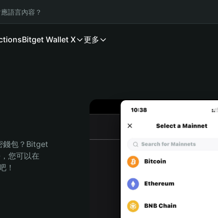
應語言內容？
ctions
Bitget Wallet X
更多
？Bitget 
任，您可以在 
程吧！