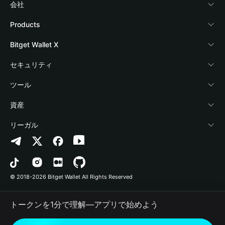
会社
Bitget Walletについて
Products
ブログ
Crypto Card
Bitget Wallet X
アカデミー
Stablecoin Earn
デベロッパー
セキュリティ
暗号資産ニュース
Payfi Crypto
ウォレットを接続
保護基金
ツール
Help Center
Crypto Swap API
Bitget Wallet Pay
セキュリティ技術
暗号資産を購入
資産
お問い合わせ
Altcoin Season Index
プロジェクトを掲載
認証検出
Arbitrum
リーガル
ブランドリソース
Prediction Markets
コントラクト検出
Avalanche
プライバシーポリシー
キャリア
DApp
一括送金
Bitcoin
利用規約
© 2018-2026 Bitget Wallet All Rights Reserved
公式チャンネル認証
Trade
BNB Chain
Risk Disclosure
トークンを1分で理解―アプリで始めよう
RWA
Polygon