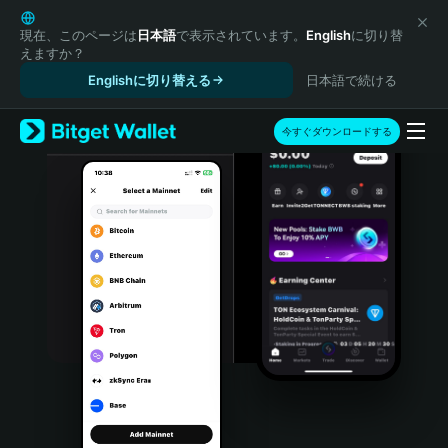
English
日本語
現在、このページは
日本語
で表示されています。
English
に切り替
えますか？
Tiếng Việt
Englishに切り替える
日本語で続ける
Русский
Español (Latinoamérica)
Türkçe
今すぐダウンロードする
Italiano
Français
Deutsch
简体中文
繁體中文
Português (Portugal)
Bahasa Indonesia
ภาษาไทย
हिन्दी
বাংলা
Español
Português (Brasil)
Español (Argentina)