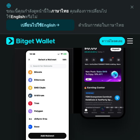
English
日本語
ขณะนี้คุณกำลังดูหน้านี้ใน
ภาษาไทย
คุณต้องการเปลี่ยนไป
ใช้
English
หรือไม่
Tiếng Việt
เปลี่ยนไปใช้English
ดำเนินการต่อในภาษาไทย
Русский
Español (Latinoamérica)
Türkçe
ดาวน์โหลดเลย
Italiano
Français
Deutsch
简体中文
繁體中文
Português (Portugal)
Bahasa Indonesia
ภาษาไทย
हिन्दी
বাংলা
Español
Português (Brasil)
Español (Argentina)