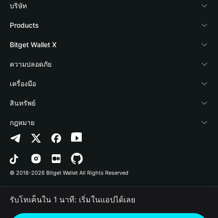
บริษัท
เกี่ยวกับ Bitget Wallet
Products
Blog
Crypto Card
Bitget Wallet X
Academy
Stablecoin Earn
นักพัฒนา
ความปลอดภัย
ข่าวสารด้านคริปโต
Payfi Crypto
เชื่อมต่อ Wallet
Protection Fund
เครื่องมือ
ศูนย์ช่วยเหลือ
Crypto Swap API
Bitget Wallet Pay
เทคโนโลยีความปลอดภัย
ซื้อคริปโต
สินทรัพย์
ติดต่อเรา
Altcoin Season Index
ลิสต์โปรเจกต์
การตรวจจับการอนุญาต
Arbitrum
กฎหมาย
ทรัพยากรข้อมูลของแบรนด์
Prediction Markets
การตรวจจับสัญญา
Avalanche
นโยบายความเป็นส่วนตัว
อาชีพ
DApp
การโอนเป็นชุด
Bitcoin
ข้อตกลงในการใช้บริการ
© 2018-2026 Bitget Wallet All Rights Reserved
การยืนยันช่องทางอย่างเป็นทางการ
Trade
BNB Chain
Risk Disclosure
รับโทเค็นใน 1 นาที: เริ่มในแอปได้เลย
RWA
Polygon