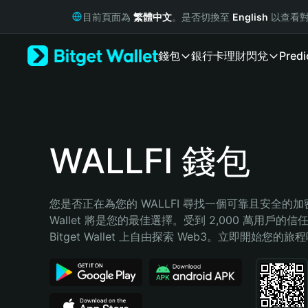
English
目前頁面為
繁體中文
。是否切換至
English
以查看對
日本語
Tiếng Việt
錢包
銀行卡
理財
閃兌
Predi
Русский
Español (Latinoamérica)
Türkçe
Italiano
Français
Deutsch
WALLFI 錢包
简体中文
繁體中文
Português (Portugal)
您是否正在為您的 WALLFI 尋找一個可靠且安全的加密錢
Bahasa Indonesia
Wallet 將是您的最佳選擇。受到 2,000 萬用戶的信
ภาษาไทย
Bitget Wallet 上自由探索 Web3。立即開始您的旅
हिन्दी
বাংলা
Español
Português (Brasil)
Español (Argentina)