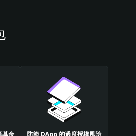
包
保障基金
防範 DApp 的過度授權風險