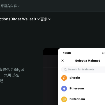
應語言內容？
ctions
Bitget Wallet X
更多
包？Bitget 
任，您可以在 
程吧！