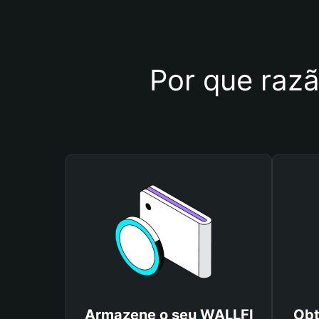
Por que razã
Armazene o seu WALLFI
Obt