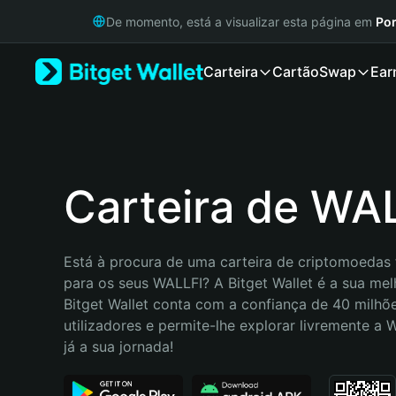
English
De momento, está a visualizar esta página em
Por
日本語
Tiếng Việt
Carteira
Cartão
Swap
Ear
Русский
Español (Latinoamérica)
Türkçe
Italiano
Français
Deutsch
Carteira de WA
简体中文
繁體中文
Português (Portugal)
Está à procura de uma carteira de criptomoedas f
Bahasa Indonesia
para os seus WALLFI? A Bitget Wallet é a sua melh
ภาษาไทย
Bitget Wallet conta com a confiança de 40 milhõe
हिन्दी
utilizadores e permite-lhe explorar livremente a
বাংলা
já a sua jornada!
Español
Português (Brasil)
Español (Argentina)