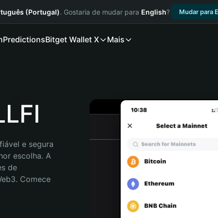
tuguês (Portugal)
. Gostaria de mudar para
English
?
Mudar para E
n
Predictions
Bitget Wallet X
Mais
LLFI
iável e segura 
or escolha. A 
s de 
 Web3. Comece 