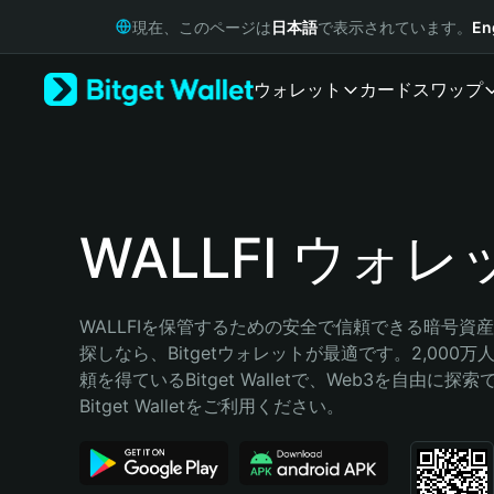
English
現在、このページは
日本語
で表示されています。
En
日本語
Tiếng Việt
ウォレット
カード
スワップ
Русский
Español (Latinoamérica)
Türkçe
Italiano
Français
Deutsch
WALLFI ウォレ
简体中文
繁體中文
Português (Portugal)
WALLFIを保管するための安全で信頼できる暗号資
Bahasa Indonesia
探しなら、Bitgetウォレットが最適です。2,000
ภาษาไทย
頼を得ているBitget Walletで、Web3を自由に探
हिन्दी
Bitget Walletをご利用ください。
বাংলা
Español
Português (Brasil)
Español (Argentina)