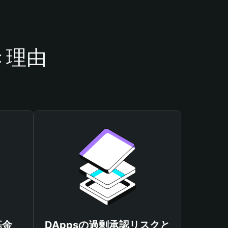
き理由
基金
DAppsの過剰承認リスクと