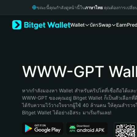
English
ขณะนี้คุณกำลังดูหน้านี้ใน
ภาษาไทย
คุณต้องการเปลี่ย
日本語
Tiếng Việt
Wallet
บัตร
Swap
Earn
Pred
Русский
Español (Latinoamérica)
Türkçe
Italiano
Français
Deutsch
WWW-GPT Wall
简体中文
繁體中文
Português (Portugal)
หากกำลังมองหา Wallet สำหรับคริปโตที่เชื่อถือได้และป
Bahasa Indonesia
WWW-GPT ของคุณอยู่ Bitget Wallet ก็เป็นตัวเลือกที่ดี
ภาษาไทย
ได้รับความไว้วางใจจากผู้ใช้ 40 ล้านคน ให้คุณสำรว
हिन्दी
Bitget Wallet ได้อย่างอิสระ มาเริ่มกันเลย!
বাংলা
Español
Português (Brasil)
Español (Argentina)