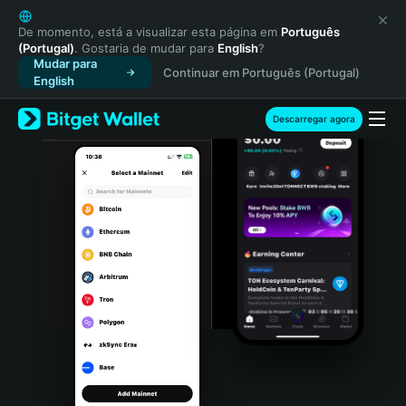
English
日本語
De momento, está a visualizar esta página em
Português
(Portugal)
. Gostaria de mudar para
English
?
Tiếng Việt
Mudar para
Continuar em Português (Portugal)
Русский
English
Español (Latinoamérica)
Türkçe
Descarregar agora
Italiano
Français
Deutsch
简体中文
繁體中文
Português (Portugal)
Bahasa Indonesia
ภาษาไทย
हिन्दी
বাংলা
Español
Português (Brasil)
Español (Argentina)