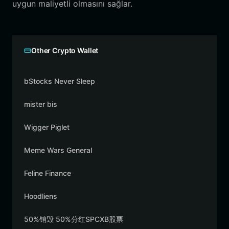
uygun maliyetli olmasını sağlar.
Other Crypto Wallet
bStocks Never Sleep
mister bis
Wigger Piglet
Meme Wars General
Feline Finance
Hoodliens
50%销毁 50%分红SPCXB股票