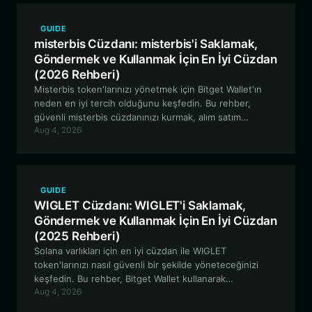
GUIDE
misterbis Cüzdanı: misterbis'i Saklamak,
Göndermek ve Kullanmak İçin En İyi Cüzdan
(2026 Rehberi)
Misterbis token'larınızı yönetmek için Bitget Wallet'ın
neden en iyi tercih olduğunu keşfedin. Bu rehber,
güvenli misterbis cüzdanınızı kurmak, alım satım
Aug 4, 2026
yapmak, topluluk yönetimine katılmak ve gelişen on-
chain hayran ekosistemine dahil olmak için bilmeniz
gereken her şeyi kapsamaktadır.
GUIDE
WIGLET Cüzdanı: WIGLET'i Saklamak,
Göndermek ve Kullanmak İçin En İyi Cüzdan
(2025 Rehberi)
Solana varlıkları için en iyi cüzdan ile WIGLET
token'larınızı nasıl güvenli bir şekilde yöneteceğinizi
keşfedin. Bu rehber, Bitget Wallet kullanarak
Aug 4, 2026
WIGLET'lerinizi nasıl güvence altına alacağınızı, zincir
üzerinde nasıl işlem yapacağınızı ve topluluk odaklı