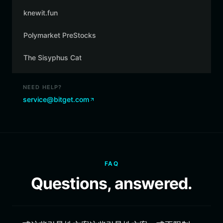
knewit.fun
Polymarket PreStocks
The Sisyphus Cat
NEED HELP?
service@bitget.com
FAQ
Questions, answered.