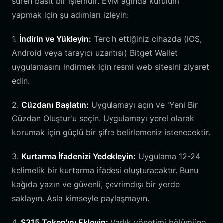
süren basit bir işlemdir. EVM ağında kurulum
yapmak için şu adımları izleyin:
1.
İndirin ve Yükleyin:
Tercih ettiğiniz cihazda (iOS,
Android veya tarayıcı uzantısı) Bitget Wallet
uygulamasını indirmek için resmi web sitesini ziyaret
edin.
2.
Cüzdanı Başlatın:
Uygulamayı açın ve 'Yeni Bir
Cüzdan Oluştur'u seçin. Uygulamayı yerel olarak
korumak için güçlü bir şifre belirlemeniz istenecektir.
3.
Kurtarma İfadenizi Yedekleyin:
Uygulama 12-24
kelimelik bir kurtarma ifadesi oluşturacaktır. Bunu
kağıda yazın ve güvenli, çevrimdışı bir yerde
saklayın. Asla kimseyle paylaşmayın.
4.
S315 Token'ını Ekleyin:
Varlık yönetimi bölümüne