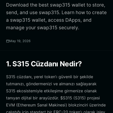
Download the best swap315 wallet to store,
send, and use swap315. Learn how to create
a swap315 wallet, access DApps, and
manage your swap315 securely.
May 19, 2026
1. S315 Cüzdanı Nedir?
S315 cüzdanı, yerel token'ı güvenli bir şekilde
tutmanızı, göndermenizi ve almanızı sağlayarak
S315 ekosistemiyle etkileşime girmenize olanak
tanıyan dijital bir arayüzdür. $S315 (S315) projesi
EVM (Ethereum Sanal Makinesi) blokzinciri üzerinde
çalıştığı için standart bir ERC-20 token'ı olarak işlev