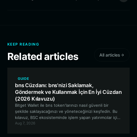
KEEP READING
Related articles
All articles
GUIDE
bns Cüzdanı: bns'nizi Saklamak,
Göndermek ve Kullanmak İçin En İyi Cüzdan
(2026 Kılavuzu)
Bitget Wallet ile bns token'larınızı nasıl güvenli bir
şekilde saklayacağınızı ve yöneteceğinizi keşfedin. Bu
kılavuz, BSC ekosisteminde işlem yapan yatırımcılar için
Aug 7, 2026
tasarlanmış bns cüzdanının kullanımına dair kapsamlı bir
genel bakış sunmaktadır.