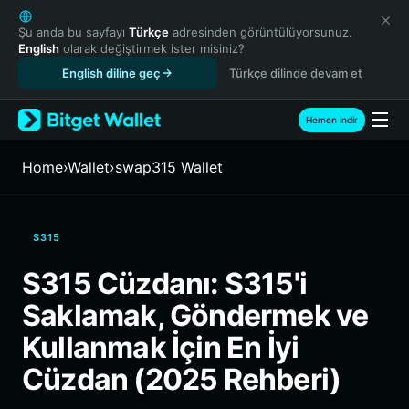
English
日本語
Şu anda bu sayfayı
Türkçe
adresinden görüntülüyorsunuz.
English
olarak değiştirmek ister misiniz?
Tiếng Việt
English diline geç
Türkçe dilinde devam et
Русский
Español (Latinoamérica)
Türkçe
Hemen indir
Italiano
Français
Home
›
Wallet
›
swap315 Wallet
Deutsch
简体中文
繁體中文
S315
Português (Portugal)
Bahasa Indonesia
S315 Cüzdanı: S315'i
ภาษาไทย
Saklamak, Göndermek ve
हिन्दी
বাংলা
Kullanmak İçin En İyi
Español
Cüzdan (2025 Rehberi)
Português (Brasil)
Español (Argentina)