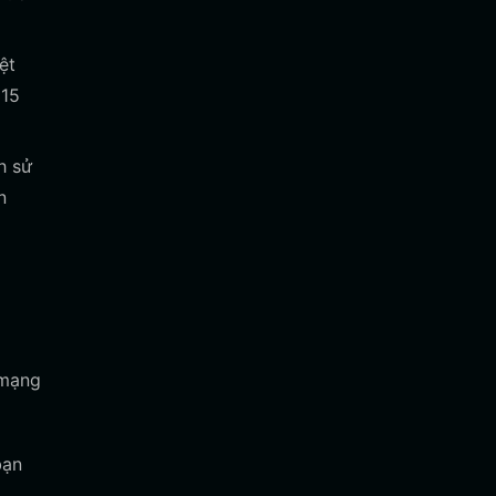
ệt
315
h sử
n
 mạng
bạn