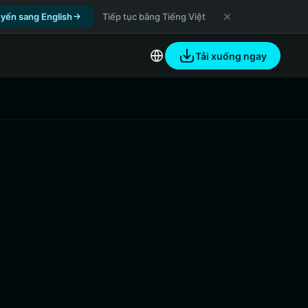
yển sang English
Tiếp tục bằng Tiếng Việt
Tải xuống ngay