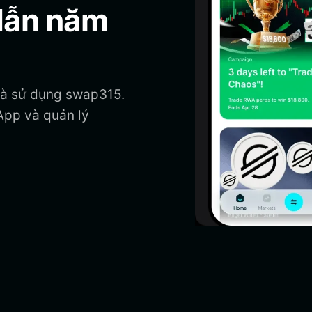
dẫn năm
 và sử dụng swap315.
App và quản lý