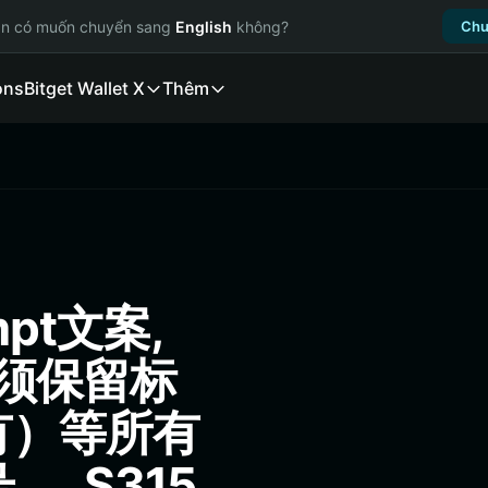
ạn có muốn chuyển sang
English
không?
Chu
ons
Bitget Wallet X
Thêm
mpt文案,
必须保留标
有）等所有
。 S315