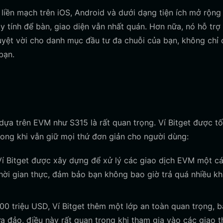
 liền mạch trên iOS, Android và dưới dạng tiện ích mở rộng 
 tính để bàn, giao diện vẫn nhất quán. Hơn nữa, nó hỗ trợ
tuyệt vời cho danh mục đầu tư đa chuỗi của bạn, không chỉ
bạn.
ựa trên EVM như S315 là rất quan trọng. Ví Bitget được tố
rong khi vẫn giữ mọi thứ đơn giản cho người dùng:
í Bitget được xây dựng để xử lý các giao dịch EVM một c
hời gian thực, đảm bảo bạn không bao giờ trả quá nhiều kh
0 triệu USD, Ví Bitget thêm một lớp an toàn quan trọng, 
a đảo, điều này rất quan trọng khi tham gia vào các giao 