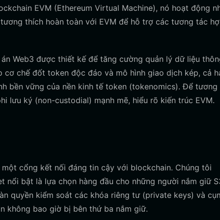
lockchain EVM (Ethereum Virtual Machine), nó hoạt động n
i tương thích hoàn toàn với EVM để hỗ trợ các tương tác h
dự án Web3 được thiết kế để tăng cường quản lý dữ liệu thô
p cơ chế đốt token độc đáo và mô hình giao dịch kép, cả h
nh bền vững của nền kinh tế token (tokenomics). Để tương
hi lưu ký (non-custodial) mạnh mẽ, hiểu rõ kiến trúc EVM.
 một cổng kết nối đáng tin cậy với blockchain. Chúng tôi
et nổi bật là lựa chọn hàng đầu cho những người nắm giữ 
àn quyền kiểm soát các khóa riêng tư (private keys) và cụ
ạn không bao giờ bị bên thứ ba nắm giữ.