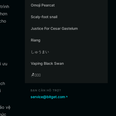
Omoji Pearcat
trình
 hơn
Scaly-foot snail
 cho
Justice For Cesar Gastelum
Riang
しゅうまい
i ưu
Vaping Black Swan
🪑👳🏾‍♂️
ách
i
BẠN CẦN HỖ TRỢ?
service@bitget.com
bảo vệ
thức