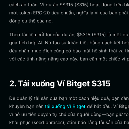
cách an toàn. Vì dự án $S315 (S315) hoạt động trên b
một token ERC-20 tiêu chuẩn, nghĩa là ví của bạn phả
đồng cụ thể của nó.
Theo tài liệu cốt lõi của dự án, $S315 (S315) là một 
qua tích hợp AI. Nó tạo sự khác biệt bằng cách kết hợ
đều nhằm mục đích củng cố bảo mật hệ sinh thái và tí
với các tính năng nâng cao này, bạn cần một chiếc ví p
2. Tải xuống Ví Bitget S315
Để quản lý tài sản của bạn một cách hiệu quả, bạn cần
khuyên bạn nên
tải xuống Ví Bitget
để bắt đầu. Ví Bitg
vì nó ưu tiên quyền tự chủ của người dùng—bạn giữ to
khôi phục (seed phrases), đảm bảo rằng tài sản của b