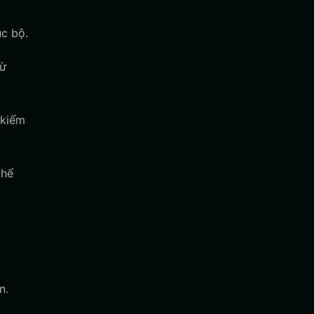
c bộ.
từ
 kiếm
thể
n.