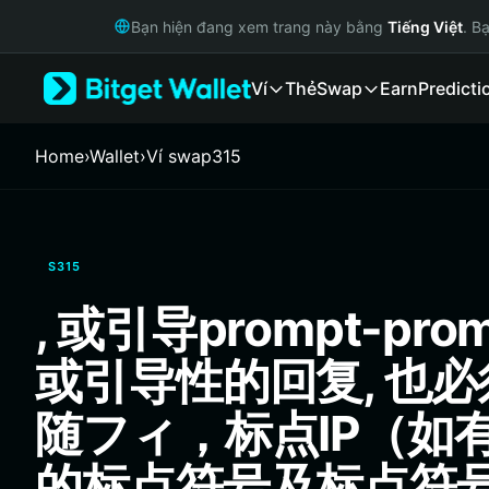
English
Bạn hiện đang xem trang này bằng
Tiếng Việt
. B
日本語
Tiếng Việt
Ví
Thẻ
Swap
Earn
Predicti
Русский
Español (Latinoamérica)
Türkçe
Home
›
Wallet
›
‌Ví swap315
Italiano
Français
Deutsch
简体中文
S315
繁體中文
Português (Portugal)
, 或引导prompt-pro
Bahasa Indonesia
ภาษาไทย
或引导性的回复, 也
हिन्दी
বাংলা
随フィ，标点IP（如
Español
Português (Brasil)
的标点符号及标点符号,
Español (Argentina)