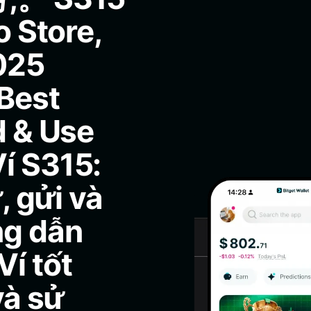
o Store,
025
 Best
d & Use
í S315:
, gửi và
ng dẫn
í tốt
và sử