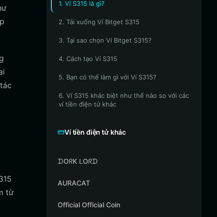
1. Ví S315 là gì?
hư
ợp
2. Tải xuống Ví Bitget S315
3. Tại sao chọn Ví Bitget S315?
ng
4. Cách tạo Ví S315
ai
5. Bạn có thể làm gì với Ví S315?
 tác
6. Ví S315 khác biệt như thế nào so với các
ví tiền điện tử khác
Ví tiền điện tử khác
ᗪOᖇK ᒪOᖇᗪ
S315
AURACAT
m từ
Official Official Coin