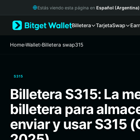
English
Estás viendo esta página en
Español (Argentina)
日本語
Tiếng Việt
Billetera
Tarjeta
Swap
Ear
Русский
Español (Latinoamérica)
Türkçe
Home
›
Wallet
›
Billetera swap315
Italiano
Français
Deutsch
简体中文
S315
繁體中文
Português (Portugal)
Billetera S315: La m
Bahasa Indonesia
ภาษาไทย
billetera para almac
हिन्दी
বাংলা
enviar y usar S315 (
Español
Português (Brasil)
2025)
Español (Argentina)