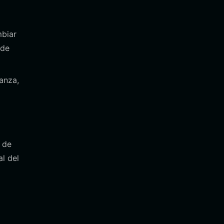
mbiar
 de
anza,
s de
al del