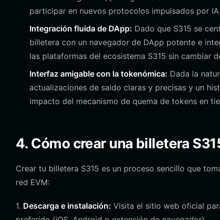
participar en nuevos protocolos impulsados por IA
Integración fluida de DApp:
Dado que S315 se centr
billetera con un navegador de DApp potente e inte
las plataformas del ecosistema S315 sin cambiar de
Interfaz amigable con la tokenómica:
Dada la natura
actualizaciones de saldo claras y precisas y un hist
impacto del mecanismo de quema de tokens en tie
4. Cómo crear una billetera S31
Crear tu billetera S315 es un proceso sencillo que tom
red EVM:
1.
Descarga e instalación:
Visita el sitio web oficial pa
preferido (iOS, Android o extensión de navegador).