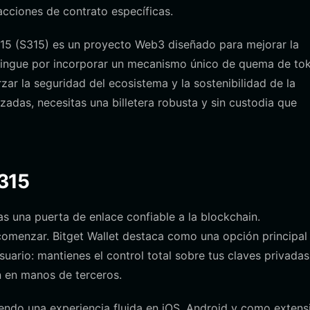
cciones de contrato específicas.
315 (S315) es un proyecto Web3 diseñado para mejorar la
istingue por incorporar un mecanismo único de quema de to
ar la seguridad del ecosistema y la sostenibilidad de la
adas, necesitas una billetera robusta y sin custodia que
S315
as una puerta de enlace confiable a la blockchain.
omenzar. Bitget Wallet destaca como una opción principal
usuario: mantienes el control total sobre tus claves privadas
n en manos de terceros.
ciendo una experiencia fluida en iOS, Android y como extens