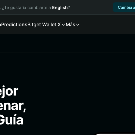
. ¿Te gustaría cambiarte a
English
?
Cambia a
n
Predictions
Bitget Wallet X
Más
ejor
enar,
Guía