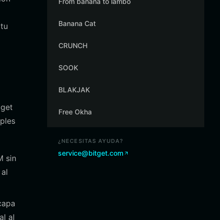
From banana to lambo
Banana Cat
 tu
CRUNCH
SOOK
BLAKJAK
tget
Free Okha
ples
¿NECESITAS AYUDA?
service@bitget.com
M sin
 al
capa
al al