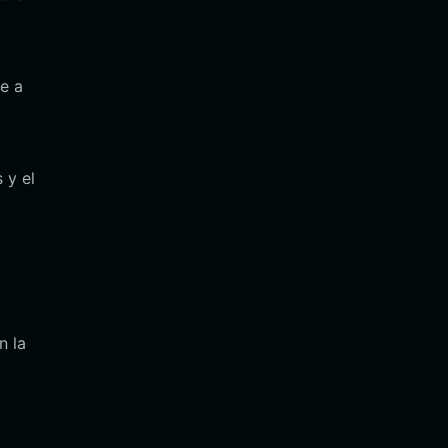
e a
 y el
n la