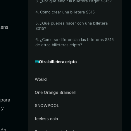
3. ¿Por qué elegir la billetera Bitget S315?
4. Cómo crear una billetera S315
5. ¿Qué puedes hacer con una billetera
kens
S315?
6. ¿Cómo se diferencian las billeteras S315
de otras billeteras cripto?
Otra billetera cripto
Would
One Orange Braincell
 para
SNOWPOOL
 y
feeless coin
ión