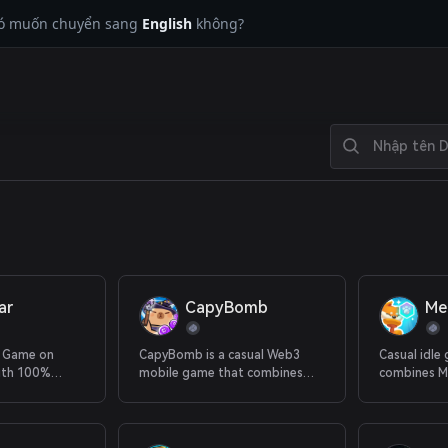
có muốn chuyển sang
English
không?
ar
CapyBomb
Me
d Game on
CapyBomb is a casual Web3
Casual idle
ith 100%
mobile game that combines
combines M
idle gameplay with thrilling
Mission-bas
monster battles.