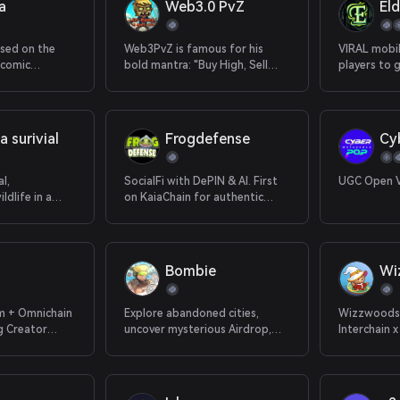
a
Web3.0 PvZ
El
sed on the
Web3PvZ is famous for his
VIRAL mobi
 comic
bold mantra: "Buy High, Sell
players to 
a"
Low."
extraction
 surivial
Frogdefense
Cyb
l,
SocialFi with DePIN & AI. First
UGC Open V
ldlife in a
on KaiaChain for authentic
em.
Web3.
Bombie
Wi
m + Omnichain
Explore abandoned cities,
Wizzwoods i
g Creator
uncover mysterious Airdrop,
Interchain x
and gear up to the teeth!
farming ga
Web2 social
gaming.