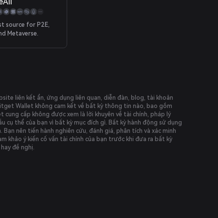
eAll
st source for P2E,
nd Metaverse.
te liên kết ẩn, ứng dụng liên quan, diễn đàn, blog, tài khoản
Bitget Wallet không cam kết về bất kỳ thông tin nào, bao gồm
t cung cấp không được xem là lời khuyên về tài chính, pháp lý
u cụ thể của bạn vì bất kỳ mục đích gì. Bất kỳ hành động sử dụng
. Bạn nên tiến hành nghiên cứu, đánh giá, phân tích và xác minh
am khảo ý kiến cố vấn tài chính của bạn trước khi đưa ra bất kỳ
 hay đề nghị.