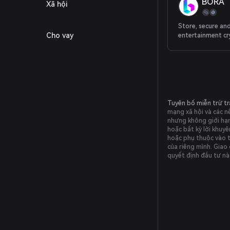
BORA
Xã hội
Store, secure an
Cho vay
entertainment cr
Tuyên bố miễn trừ t
mạng xã hội và các n
nhưng không giới hạn 
hoặc bất kỳ lời khuy
hoặc phụ thuộc vào t
của riêng mình. Giao 
quyết định đầu tư nà