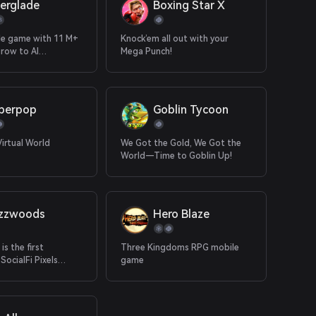
derglade
Boxing Star X
le game with 11 M+
Knock’em all out with your
grow to AI
Mega Punch!
 RPG
er​​pop
Goblin Tycoon
irtual World
We Got the Gold, We Got the
World—Time to Goblin Up!
zzwoods
Hero Blaze
s the first
Three Kingdoms RPG mobile
 SocialFi Pixels
game
me that combines
 traffic with Web3