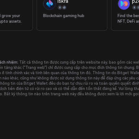
Iskra
p2
d grow your
Blockchain gaming hub
Find the be
ypto assets.
NFT, DeFi a
rách nhiệm:
Tất cả thông tin được cung cấp trên website này, bao gồm các websi
ền tảng khác ("Trang web") chỉ được cung cấp cho mục đích thông tin chung. 
ở tính chính xác và tính liên quan của thông tin đó. Thông tin do Bitget Walle
ên nào khác, cũng như không được sử dụng thông tin này để đáp ứng các yêu cầ
hông tin của Bitget Wallet đều do bạn tự chịu rủi ro và toàn quyền quyết định
dịch tiền điện tử có rủi ro cao và có thể dẫn đến tổn thất đáng kể. Vui lòng th
o. Bất kỳ thông tin nào trên trang web này đều không được xem là lời mời gọi