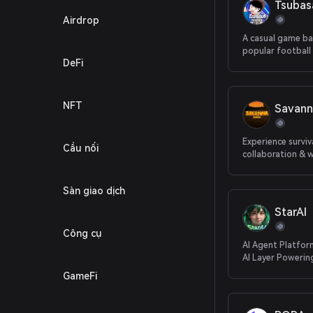
Tsubas
Airdrop
A casual game ba
popular football
DeFi
"Captain Tsubas
NFT
Savanna
Experience surviva
Cầu nối
collaboration & wi
Web 3.0 ecosyst
Sàn giao dịch
StarAI
Công cụ
AI Agent Platfor
AI Layer Powerin
Economy
GameFi