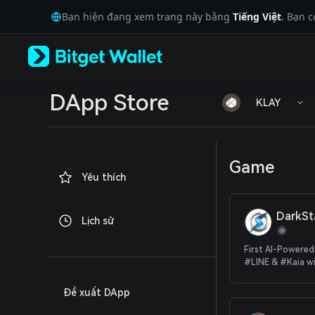
English
Bạn hiện đang xem trang này bằng
Tiếng Việt
. Bạn 
日本語
Tiếng Việt
Русский
Español (Latinoamérica)
Türkçe
Italiano
DApp Store
KLAY
Français
Deutsch
简体中文
繁體中文
Game
Português (Portugal)
Yêu thích
Bahasa Indonesia
ภาษาไทย
العربية
DarkSt
Lịch sử
हिन्दी
বাংলা
First AI-Powere
Español
#LINE & #Kaia w
Português (Brasil)
Airdrops!
Español (Argentina)
Đề xuất DApp