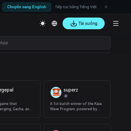
Tiếp tục bằng Tiếng Việt
Chuyển sang English
Tải xuống
rgepal
superz
 game that
A 1st batch winner of the Kaia
erging, Gacha, and
Wave Program, powered by
ed progression.
SuperWalk