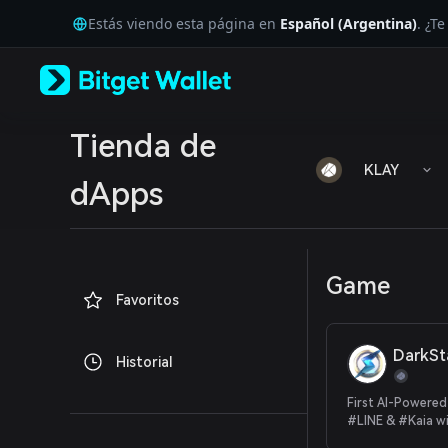
English
Estás viendo esta página en
Español (Argentina)
. ¿T
日本語
Tiếng Việt
Русский
Español (Latinoamérica)
Türkçe
Italiano
Tienda de
Français
KLAY
Deutsch
dApps
简体中文
繁體中文
Português (Portugal)
Bahasa Indonesia
Game
ภาษาไทย
Favoritos
العربية
हिन्दी
বাংলা
DarkSt
Historial
Español
Português (Brasil)
First AI-Powere
Español (Argentina)
#LINE & #Kaia w
Airdrops!