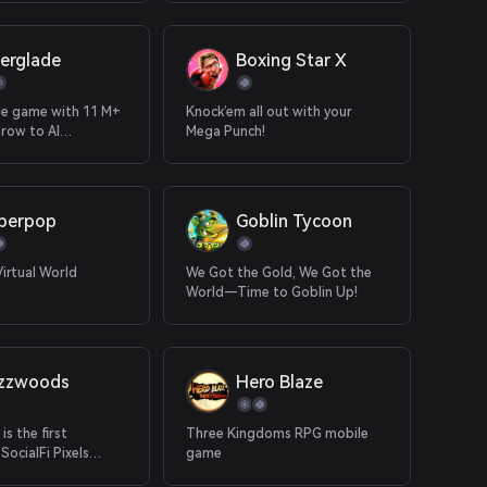
derglade
Boxing Star X
le game with 11 M+
Knock’em all out with your
grow to AI
Mega Punch!
 RPG
er​​pop
Goblin Tycoon
irtual World
We Got the Gold, We Got the
World—Time to Goblin Up!
zzwoods
Hero Blaze
s the first
Three Kingdoms RPG mobile
 SocialFi Pixels
game
me that combines