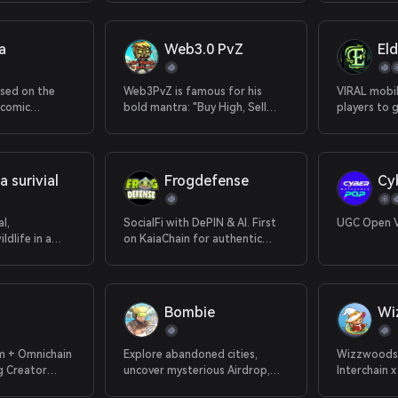
monster battles.
a
Web3.0 PvZ
El
sed on the
Web3PvZ is famous for his
VIRAL mobi
 comic
bold mantra: "Buy High, Sell
players to 
a"
Low."
extraction
 surivial
Frogdefense
Cyb
l,
SocialFi with DePIN & AI. First
UGC Open V
ldlife in a
on KaiaChain for authentic
em.
Web3.
Bombie
Wi
m + Omnichain
Explore abandoned cities,
Wizzwoods i
g Creator
uncover mysterious Airdrop,
Interchain x
and gear up to the teeth!
farming ga