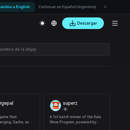
Continuar en Español (Argentina)
ambia a English
Descargar
rgepal
superz
 game that
A 1st batch winner of the Kaia
erging, Gacha, and
Wave Program, powered by
ed progression.
SuperWalk