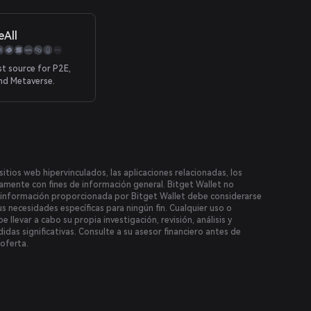
 traffic with Web3
eAll
st source for P2E,
nd Metaverse.
itios web hipervinculados, las aplicaciones relacionadas, los
icamente con fines de información general. Bitget Wallet no
la información proporcionada por Bitget Wallet debe considerarse
us necesidades específicas para ningún fin. Cualquier uso o
 llevar a cabo su propia investigación, revisión, análisis y
idas significativas. Consulte a su asesor financiero antes de
 oferta.