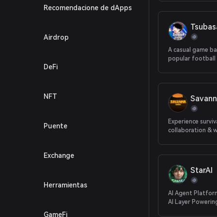
Recomendacione de dApps
Tsubas
Airdrop
A casual game ba
popular football
DeFi
"Captain Tsubas
NFT
Savanna
Experience surviva
Puente
collaboration & wi
Web 3.0 ecosyst
Exchange
StarAI
Herramientas
AI Agent Platfor
AI Layer Powerin
Economy
GameFi