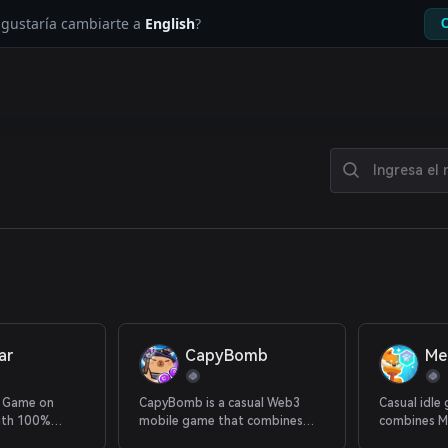
e gustaría cambiarte a
English
?
C
ar
CapyBomb
Me
d Game on
CapyBomb is a casual Web3
Casual idle
ith 100%
mobile game that combines
combines M
idle gameplay with thrilling
Mission-bas