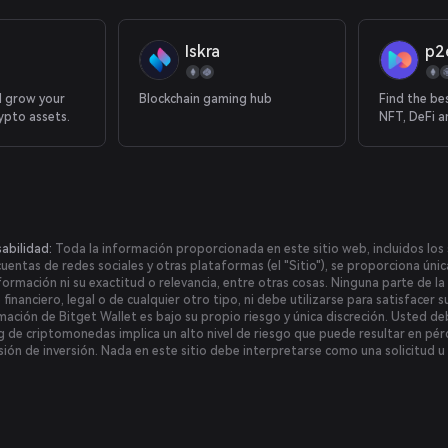
Web2 social
gaming.
Iskra
p2
d grow your
Blockchain gaming hub
Find the be
ypto assets.
NFT, DeFi a
abilidad:
Toda la información proporcionada en este sitio web, incluidos los s
 cuentas de redes sociales y otras plataformas (el "Sitio"), se proporciona ún
formación ni su exactitud o relevancia, entre otras cosas. Ninguna parte de 
nanciero, legal o de cualquier otro tipo, ni debe utilizarse para satisfacer s
mación de Bitget Wallet es bajo su propio riesgo y única discreción. Usted debe
ing de criptomonedas implica un alto nivel de riesgo que puede resultar en pérd
sión de inversión. Nada en este sitio debe interpretarse como una solicitud u