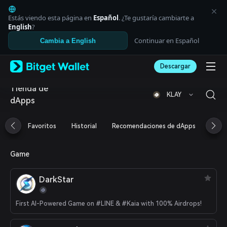
English
日本語
Estás viendo esta página en
Español
. ¿Te gustaría cambiarte a
Tiếng Việt
English
?
Русский
Continuar en Español
Cambia a English
Español (Latinoamérica)
Türkçe
Descargar
Italiano
Français
Tienda de
Deutsch
KLAY
dApps
简体中文
繁體中文
Português (Portugal)
Favoritos
Historial
Recomendaciones de dApps
Aird
Bahasa Indonesia
ภาษาไทย
العربية
Game
हिन्दी
বাংলা
DarkStar
Español
Português (Brasil)
First AI-Powered Game on #LINE & #Kaia with 100% Airdrops!
Español (Argentina)