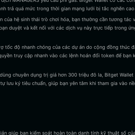
dịch MANAGERS yêu cầu phí gas. Bitget Wallet có các cô
ánh trả quá mức trong thời gian mạng lưới bị tắc nghẽn cao
ủa hệ sinh thái trò chơi hóa, bạn thường cần tương tác v
bạn duyệt và kết nối với các dịch vụ này trực tiếp trong ứn
trợ tốc độ nhanh chóng của các dự án do cộng đồng thúc đ
à quyền truy cập nhanh vào các lệnh hoán đổi token để bạn
ùng chuyên dụng trị giá hơn 300 triệu đô la, Bitget Wallet
ự lưu ký tiêu chuẩn, giúp bạn yên tâm khi tham gia vào nề
iản giúp bạn kiểm soát hoàn toàn danh tính kỹ thuật số củ