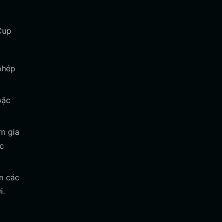
Cup
phép
oặc
m gia
ợc
àn các
i.