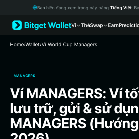
English
Bạn hiện đang xem trang này bằng
Tiếng Việt
. B
日本語
Tiếng Việt
Ví
Thẻ
Swap
Earn
Predicti
Русский
Español (Latinoamérica)
Türkçe
Home
›
Wallet
›
‌Ví World Cup Managers
Italiano
Français
Deutsch
简体中文
MANAGERS
繁體中文
Português (Portugal)
Ví MANAGERS: Ví tốt
Bahasa Indonesia
ภาษาไทย
lưu trữ, gửi & sử dụ
हिन्दी
বাংলা
MANAGERS (Hướng
Español
Português (Brasil)
2026)
Español (Argentina)