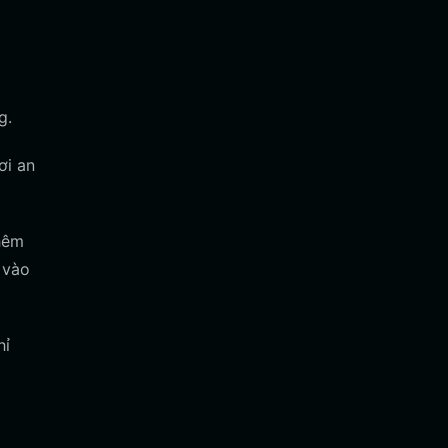
g.
ơi an
thêm
 vào
hỉ