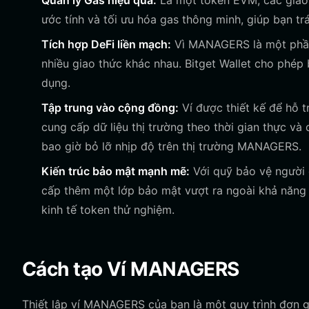
Quản lý Gas hiệu quả:
Là một token EVM, các giao 
ước tính và tối ưu hóa gas thông minh, giúp bạn tr
Tích hợp DeFi liền mạch:
Vì MANAGERS là một phần c
nhiều giao thức khác nhau. Bitget Wallet cho phép 
dụng.
Tập trung vào cộng đồng:
Ví được thiết kế để hỗ 
cung cấp dữ liệu thị trường theo thời gian thực v
bao giờ bỏ lỡ nhịp độ trên thị trường MANAGERS.
Kiến trúc bảo mật mạnh mẽ:
Với quỹ bảo vệ người d
cấp thêm một lớp bảo mật vượt ra ngoài khả năng t
kinh tế token thử nghiệm.
Cách tạo Ví MANAGERS
Thiết lập ví MANAGERS của bạn là một quy trình đơn g