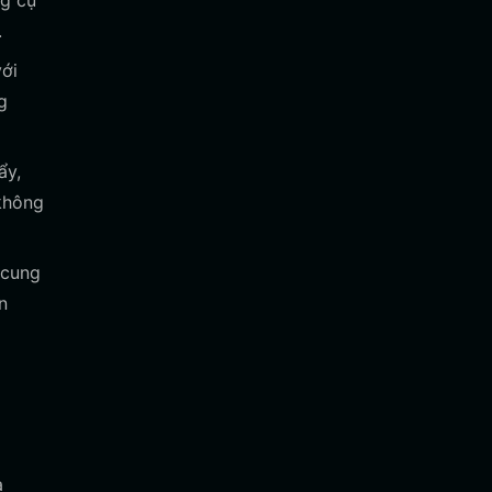
ng cụ
.
ới
g
ẩy,
 không
 cung
n
a