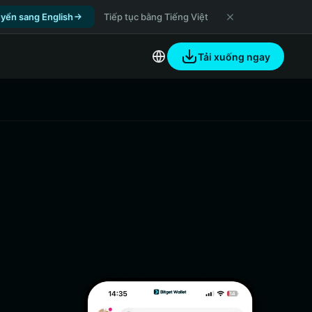
yển sang English
Tiếp tục bằng Tiếng Việt
Tải xuống ngay