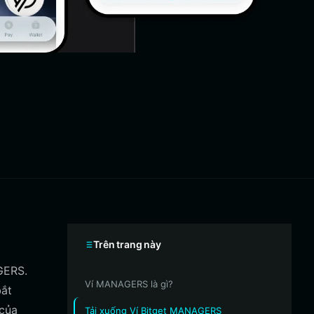
Trên trang này
GERS.
Ví MANAGERS là gì?
bắt
 của
Tải xuống Ví Bitget MANAGERS