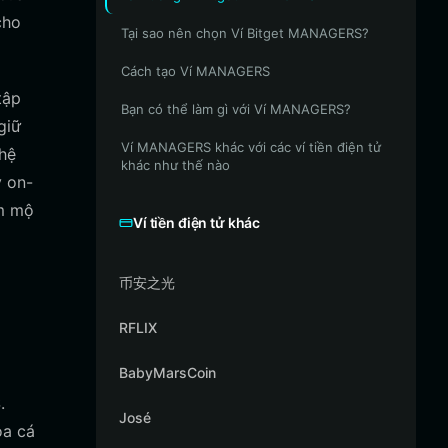
cho
Tại sao nên chọn Ví Bitget MANAGERS?
Cách tạo Ví MANAGERS
tập
Bạn có thể làm gì với Ví MANAGERS?
giữ
Ví MANAGERS khác với các ví tiền điện tử
hệ
khác như thế nào
ý on-
âm mộ
Ví tiền điện tử khác
币安之光
RFLIX
BabyMarsCoin
.
José
óa cá