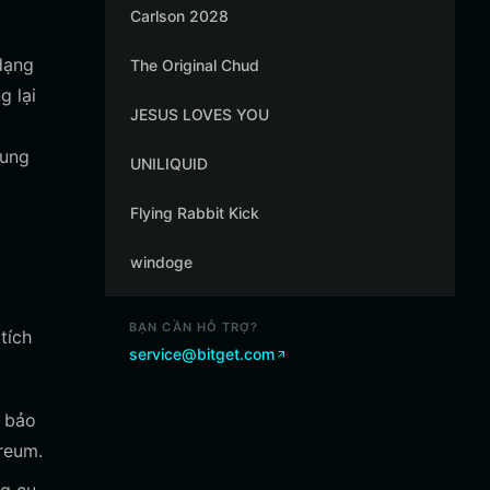
Carlson 2028
dạng
The Original Chud
g lại
JESUS LOVES YOU
rung
UNILIQUID
Flying Rabbit Kick
windoge
BẠN CẦN HỖ TRỢ?
tích
service@bitget.com
m bảo
reum.