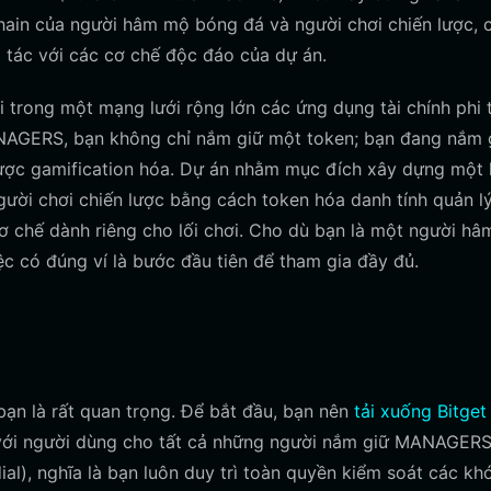
chain của người hâm mộ bóng đá và người chơi chiến lược, 
g tác với các cơ chế độc đáo của dự án.
 trong một mạng lưới rộng lớn các ứng dụng tài chính phi 
ANAGERS, bạn không chỉ nắm giữ một token; bạn đang nắm 
được gamification hóa. Dự án nhằm mục đích xây dựng một 
gười chơi chiến lược bằng cách token hóa danh tính quản l
cơ chế dành riêng cho lối chơi. Cho dù bạn là một người h
ệc có đúng ví là bước đầu tiên để tham gia đầy đủ.
bạn là rất quan trọng. Để bắt đầu, bạn nên
tải xuống Bitget
n với người dùng cho tất cả những người nắm giữ MANAGERS
odial), nghĩa là bạn luôn duy trì toàn quyền kiểm soát các kh