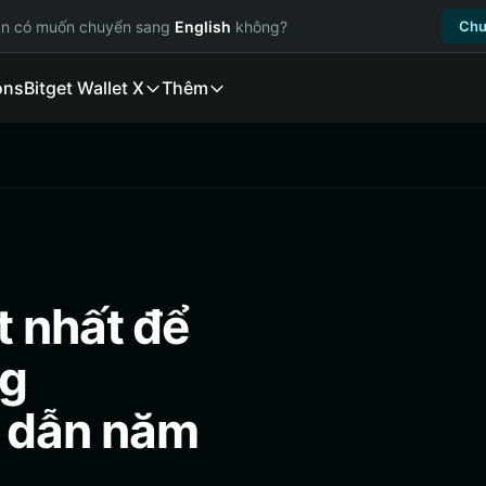
ạn có muốn chuyển sang
English
không?
Chu
ons
Bitget Wallet X
Thêm
 nhất để
ng
 dẫn năm