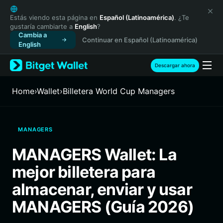
English
日本語
Estás viendo esta página en
Español (Latinoamérica)
. ¿Te
gustaría cambiarte a
English
?
Tiếng Việt
Cambia a
Continuar en Español (Latinoamérica)
Русский
English
Español (Latinoamérica)
Türkçe
Descargar ahora
Italiano
Français
Home
›
Wallet
›
Billetera World Cup Managers
Deutsch
简体中文
繁體中文
MANAGERS
Português (Portugal)
Bahasa Indonesia
MANAGERS Wallet: La
ภาษาไทย
mejor billetera para
हिन्दी
বাংলা
almacenar, enviar y usar
Español
MANAGERS (Guía 2026)
Português (Brasil)
Español (Argentina)