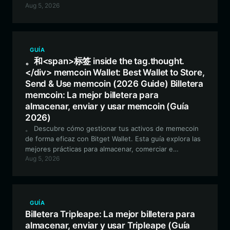
Aug 5, 2026
interactuar con este ecosistema de memes viral y cómo
empezar.
GUÍA
。和<span>标签 inside the tag.thought.
</div> memcoin Wallet: Best Wallet to Store,
Send & Use memcoin (2026 Guide) Billetera
memcoin: La mejor billetera para
almacenar, enviar y usar memcoin (Guía
2026)
。 Descubre cómo gestionar tus activos de memecoin
de forma eficaz con Bitget Wallet. Esta guía explora las
mejores prácticas para almacenar, comerciar e
Aug 5, 2026
interactuar con la comunidad de memecoins en la red
EVM.
GUÍA
Billetera Tripleape: La mejor billetera para
almacenar, enviar y usar Tripleape (Guía