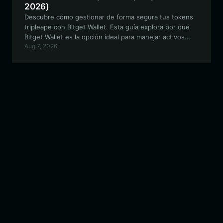
2026)
Descubre cómo gestionar de forma segura tus tokens
tripleape con Bitget Wallet. Esta guía explora por qué
Bitget Wallet es la opción ideal para manejar activos
Aug 7, 2026
meme de alta volatilidad dentro del ecosistema EVM.