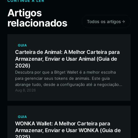
CONTINUE A LER
Artigos
relacionados
Todos os artigos
GUIA
Carteira de Animal: A Melhor Carteira para
Armazenar, Enviar e Usar Animal (Guia de
2026)
Descubra por que a Bitget Wallet é a melhor escolha
para gerenciar seus tokens de animais. Este guia
abrange tudo, desde a configuração até a negociação,
Aug 8, 2026
garantindo que você tenha uma experiência segura e
eficiente com este ativo exclusivo baseado em memes
na blockchain Solana.
GUIA
WONKA Wallet: A Melhor Carteira para
Armazenar, Enviar e Usar WONKA (Guia de
2025)