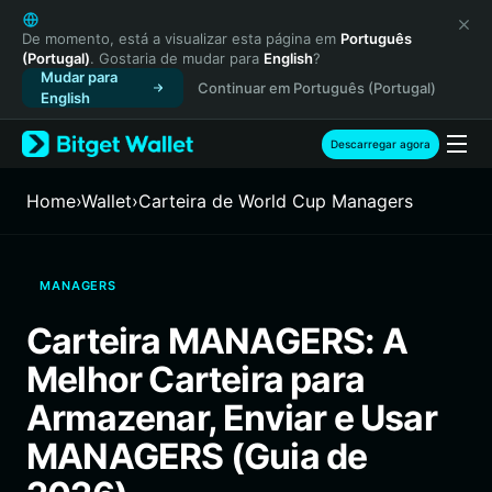
English
日本語
De momento, está a visualizar esta página em
Português
(Portugal)
. Gostaria de mudar para
English
?
Tiếng Việt
Mudar para
Continuar em Português (Portugal)
Русский
English
Español (Latinoamérica)
Türkçe
Descarregar agora
Italiano
Français
Home
›
Wallet
›
Carteira de World Cup Managers
Deutsch
简体中文
繁體中文
MANAGERS
Português (Portugal)
Bahasa Indonesia
Carteira MANAGERS: A
ภาษาไทย
Melhor Carteira para
हिन्दी
বাংলা
Armazenar, Enviar e Usar
Español
MANAGERS (Guia de
Português (Brasil)
Español (Argentina)