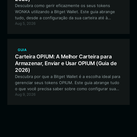
Descubra como gerir eficazmente os seus tokens
WONKA utilizando a Bitget Wallet. Este guia abrange
tudo, desde a configuração da sua carteira até à
Aug 5, 2026
navegação no ecossistema baseado em EVM para este
ativo meme orientado pela comunidade.
GUIA
Carteira OPIUM: A Melhor Carteira para
Armazenar, Enviar e Usar OPIUM (Guia de
2026)
Descubra por que a Bitget Wallet é a escolha ideal para
gerenciar seus tokens OPIUM. Este guia abrange tudo
o que você precisa saber sobre como configurar sua
Aug 9, 2026
carteira OPIUM, garantir um armazenamento seguro e
participar do ecossistema viral de meme coins.