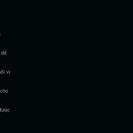
g
 để
ối ví
 cho
 được