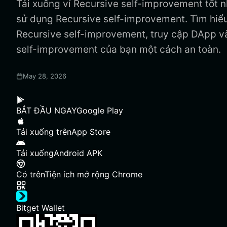
Tải xuống ví Recursive self-improvement tốt nh
sử dụng Recursive self-improvement. Tìm hiểu
Recursive self-improvement, truy cập DApp v
self-improvement của bạn một cách an toàn.
May 28, 2026
BẮT ĐẦU NGAY
Google Play
Tải xuống trên
App Store
Tải xuống
Android APK
Có trên
Tiện ích mở rộng Chrome
Bitget Wallet