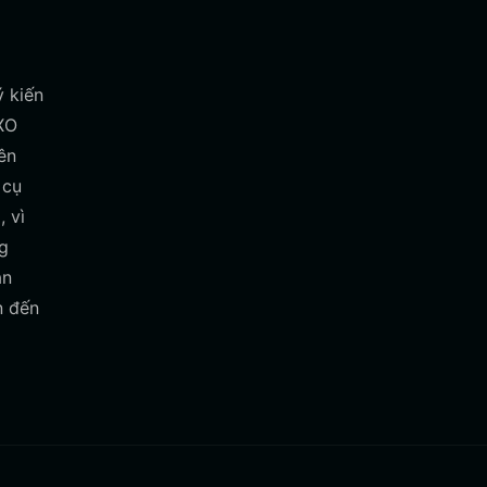
ý kiến
TXO
ên
 cụ
, vì
ng
an
n đến