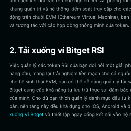
tìm cách kết nối các tổ chức nghiên cứu AI, phòng thí
khung quản trị và hệ thống kiểm soát truy cập cho các
động trên chuỗi EVM (Ethereum Virtual Machine), bạn 
và tương tác với các hợp đồng thông minh của token.
2. Tải xuống ví Bitget RSI
Việc quản lý các token RSI của bạn đòi hỏi một giải ph
hàng đầu, mang lại trải nghiệm liền mạch cho cả ngườ
cho hệ sinh thái EVM, bạn có thể dễ dàng quản lý tài s
Bitget cung cấp khả năng tự lưu trữ thực sự, đảm bảo 
của mình. Cho dù bạn thích quản lý danh mục đầu tư kh
bàn, nền tảng này đều khả dụng cho iOS, Android và dư
xuống Ví Bitget
và thiết lập ngay cổng kết nối vào hệ s