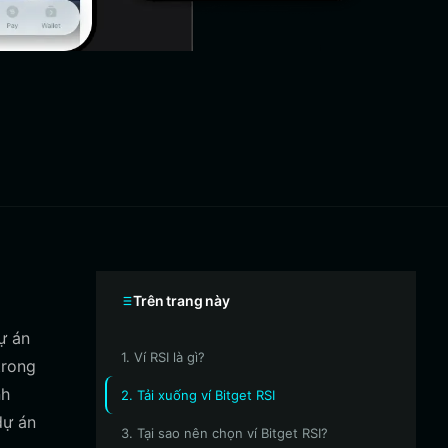
Trên trang này
ự án
1. Ví RSI là gì?
trong
nh
2. Tải xuống ví Bitget RSI
dự án
3. Tại sao nên chọn ví Bitget RSI?