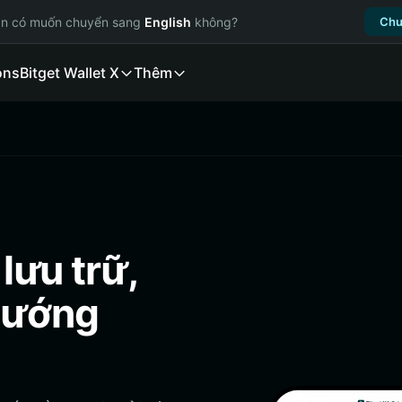
ạn có muốn chuyển sang
English
không?
Chu
ons
Bitget Wallet X
Thêm
 lưu trữ,
(Hướng