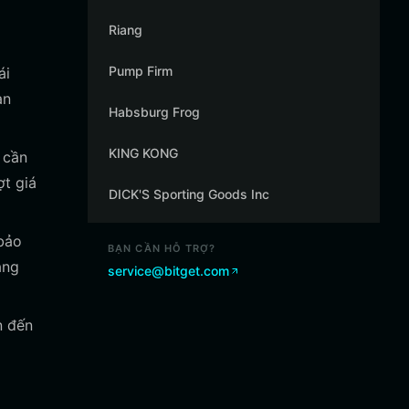
Riang
Pump Firm
ái
àn
Habsburg Frog
KING KONG
 cần
ợt giá
DICK'S Sporting Goods Inc
 bảo
BẠN CẦN HỖ TRỢ?
ảng
service@bitget.com
n đến