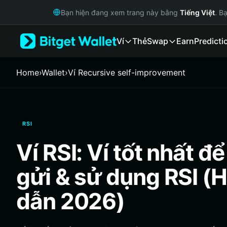
English
Bạn hiện đang xem trang này bằng
Tiếng Việt
. B
日本語
Tiếng Việt
Ví
Thẻ
Swap
Earn
Predicti
Русский
Español (Latinoamérica)
Türkçe
Home
›
Wallet
›
‌Ví Recursive self-improvement
Italiano
Français
Deutsch
简体中文
RSI
繁體中文
Português (Portugal)
Ví RSI: Ví tốt nhất để
Bahasa Indonesia
ภาษาไทย
gửi & sử dụng RSI 
हिन्दी
বাংলা
dẫn 2026)
Español
Português (Brasil)
Español (Argentina)