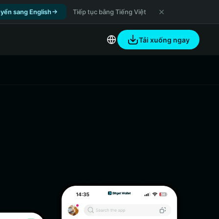
yển sang English
Tiếp tục bằng Tiếng Việt
Tải xuống ngay