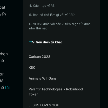
4. Cách tạo ví RSI
oạt
yển
5. Bạn có thể làm gì với ví RSI?
6. Ví RSI khác với các ví tiền điện tử khác
như thế nào
Ví tiền điện tử khác
 chọn
Carlson 2028
 mẽ
KEK
tư
Animals Wif Guns
để
thể
tải
Palantir Technologies • Robinhood
Token
JESUS LOVES YOU