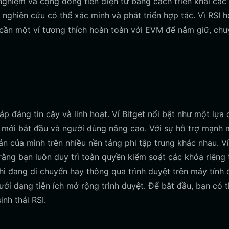
 nghiệm và cộng đồng tiền điện tử bằng cách triển khai các
 nghiên cứu có thể xác minh và phát triển hợp tác. Vì RSI h
cần một ví tương thích hoàn toàn với EVM để nắm giữ, chu
áp đáng tin cậy và linh hoạt. Ví Bitget nổi bật như một lựa
i mới bắt đầu và người dùng nâng cao. Với sự hỗ trợ mạnh
ản của mình trên nhiều nền tảng phi tập trung khác nhau. Ví
rằng bạn luôn duy trì toàn quyền kiểm soát các khóa riêng 
i đang di chuyển hay thông qua trình duyệt trên máy tính 
ới dạng tiện ích mở rộng trình duyệt. Để bắt đầu, bạn có 
inh thái RSI.