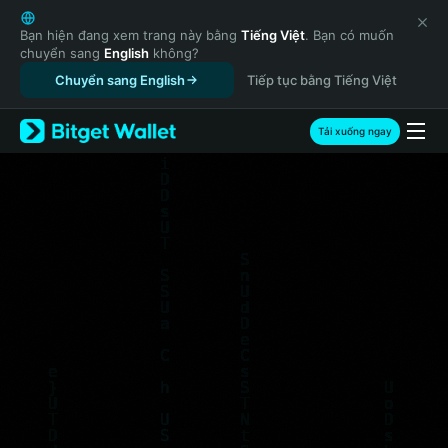
English
日本語
Bạn hiện đang xem trang này bằng
Tiếng Việt
. Bạn có muốn
chuyển sang
English
không?
Tiếng Việt
Agent Economy Hackathon
$30,000 Prize Pool
Chuyển sang English
Tiếp tục bằng Tiếng Việt
Русский
Join Now
Español (Latinoamérica)
Türkçe
Tải xuống ngay
Italiano
Français
Deutsch
简体中文
繁體中文
Português (Portugal)
Bahasa Indonesia
ภาษาไทย
हिन्दी
বাংলা
Español
Português (Brasil)
Español (Argentina)