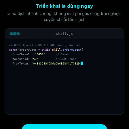
Triển khai là dùng ngay
Giao dịch nhanh chóng, không mất phí gas cùng trải nghiệm
xuyên chuỗi liền mạch
skill.js
/
/
U
S
D
C
(
B
a
s
e
)
→
U
S
D
T
(
B
N
B
C
h
a
i
n
)
,
N
o
G
a
s
c
o
n
s
t
o
r
d
e
r
Q
u
o
t
e
=
a
w
a
i
t
s
k
i
l
l
.
o
r
d
e
r
Q
u
o
t
e
(
{
f
r
o
m
C
h
a
i
n
I
d
:
'
8
4
5
3
'
,
/
/
B
a
s
e
t
o
C
h
a
i
n
I
d
:
'
5
6
'
,
/
/
B
N
B
C
h
a
i
n
f
r
o
m
T
o
k
e
n
:
'
0
x
8
3
3
5
8
9
f
C
D
6
e
D
b
6
E
0
8
f
4
c
7
C
3
2
D
4
f
7
1
b
5
4
b
d
A
0
2
9
1
3
'
,
/
/
U
S
D
C
t
o
T
o
k
e
n
:
'
0
x
5
5
d
3
9
8
3
2
6
f
9
9
0
5
9
f
F
7
7
5
4
8
5
2
4
6
9
9
9
0
2
7
B
3
1
9
7
9
5
5
'
,
/
/
U
S
D
T