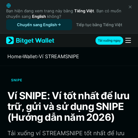
English
日本語
Bạn hiện đang xem trang này bằng
Tiếng Việt
. Bạn có muốn
chuyển sang
English
không?
Tiếng Việt
Chuyển sang English
Tiếp tục bằng Tiếng Việt
Русский
Español (Latinoamérica)
Türkçe
Tải xuống ngay
Italiano
Français
Home
›
Wallet
›
‌Ví STREAMSNIPE
Deutsch
简体中文
繁體中文
SNIPE
Português (Portugal)
Bahasa Indonesia
Ví SNIPE: Ví tốt nhất để lưu
ภาษาไทย
trữ, gửi và sử dụng SNIPE
हिन्दी
বাংলা
(Hướng dẫn năm 2026)
Español
Português (Brasil)
Tải xuống ví STREAMSNIPE tốt nhất để lưu
Español (Argentina)