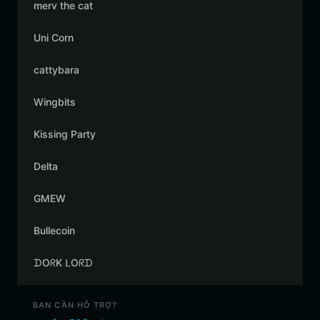
merv the cat
Uni Corn
cattybara
Wingbits
Kissing Party
Delta
GMEW
Bullecoin
ᗪOᖇK ᒪOᖇᗪ
BẠN CẦN HỖ TRỢ?