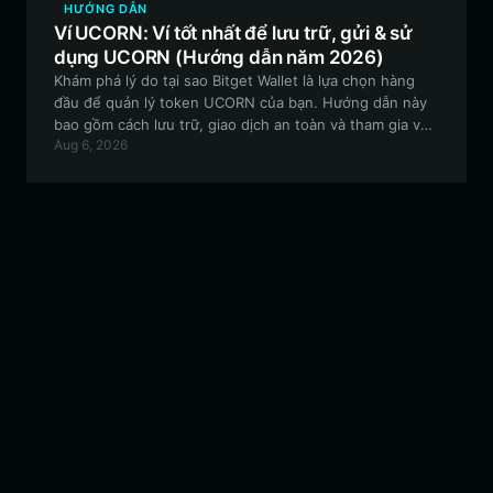
HƯỚNG DẪN
Ví UCORN: Ví tốt nhất để lưu trữ, gửi & sử
dụng UCORN (Hướng dẫn năm 2026)
Khám phá lý do tại sao Bitget Wallet là lựa chọn hàng
đầu để quản lý token UCORN của bạn. Hướng dẫn này
bao gồm cách lưu trữ, giao dịch an toàn và tham gia vào
Aug 6, 2026
các mô hình kinh tế thử nghiệm của loại meme token do
cộng đồng dẫn dắt này.