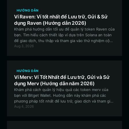
HƯỚNG DẪN
Ví Raven: Ví tốt nhất để Lưu trữ, Gửi & Sử
dụng Raven (Hướng dẫn 2026)
Khám phá hướng dẫn tối ưu để quản lý token Raven của
bạn. Tìm hiểu cách thiết lập ví dựa trên Solana an toàn
để giao dịch, thu thập và tham gia vào thử nghiệm cộng
Aug 3, 2026
đồng Kimchi Cat một cách dễ dàng với Bitget Wallet.
HƯỚNG DẪN
Ví Merv: Ví Tốt Nhất để Lưu trữ, Gửi và Sử
dụng Merv (Hướng dẫn năm 2026)
Khám phá cách quản lý hiệu quả các token merv của
bạn với Bitget Wallet. Hướng dẫn này khám phá các
phương pháp tốt nhất để lưu trữ, giao dịch và tham gia
Aug 4, 2026
vào hệ sinh thái merv trên chuỗi EVM.