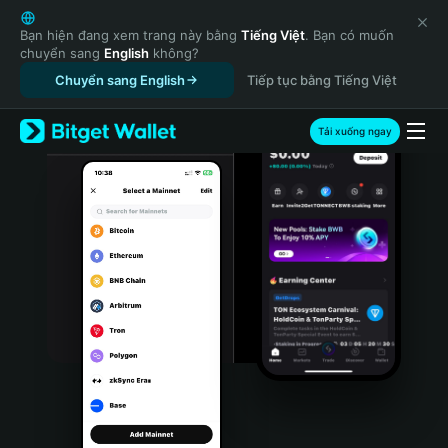
English
日本語
Bạn hiện đang xem trang này bằng
Tiếng Việt
. Bạn có muốn
chuyển sang
English
không?
Tiếng Việt
Chuyển sang English
Tiếp tục bằng Tiếng Việt
Русский
Español (Latinoamérica)
Türkçe
Tải xuống ngay
Italiano
Français
Deutsch
简体中文
繁體中文
Português (Portugal)
Bahasa Indonesia
ภาษาไทย
हिन्दी
বাংলা
Español
Português (Brasil)
Español (Argentina)