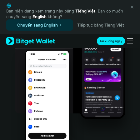
English
日本語
Bạn hiện đang xem trang này bằng
Tiếng Việt
. Bạn có muốn
chuyển sang
English
không?
Tiếng Việt
Chuyển sang English
Tiếp tục bằng Tiếng Việt
Русский
Español (Latinoamérica)
Türkçe
Tải xuống ngay
Italiano
Français
Deutsch
简体中文
繁體中文
Português (Portugal)
Bahasa Indonesia
ภาษาไทย
हिन्दी
বাংলা
Español
Português (Brasil)
Español (Argentina)