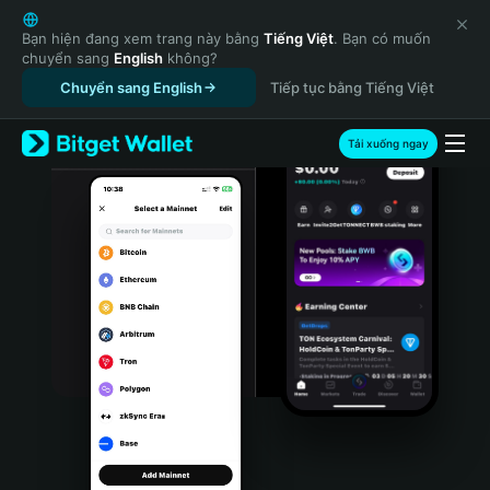
English
日本語
Bạn hiện đang xem trang này bằng
Tiếng Việt
. Bạn có muốn
chuyển sang
English
không?
Tiếng Việt
Chuyển sang English
Tiếp tục bằng Tiếng Việt
Русский
Español (Latinoamérica)
Türkçe
Tải xuống ngay
Italiano
Français
Deutsch
简体中文
繁體中文
Português (Portugal)
Bahasa Indonesia
ภาษาไทย
हिन्दी
বাংলা
Español
Português (Brasil)
Español (Argentina)