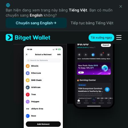
English
日本語
Bạn hiện đang xem trang này bằng
Tiếng Việt
. Bạn có muốn
chuyển sang
English
không?
Tiếng Việt
Chuyển sang English
Tiếp tục bằng Tiếng Việt
Русский
Español (Latinoamérica)
Türkçe
Tải xuống ngay
Italiano
Français
Deutsch
简体中文
繁體中文
Português (Portugal)
Bahasa Indonesia
ภาษาไทย
हिन्दी
বাংলা
Español
Português (Brasil)
Español (Argentina)