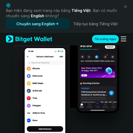
English
日本語
Bạn hiện đang xem trang này bằng
Tiếng Việt
. Bạn có muốn
chuyển sang
English
không?
Tiếng Việt
Chuyển sang English
Tiếp tục bằng Tiếng Việt
Русский
Español (Latinoamérica)
Türkçe
Tải xuống ngay
Italiano
Français
Deutsch
简体中文
繁體中文
Português (Portugal)
Bahasa Indonesia
ภาษาไทย
हिन्दी
বাংলা
Español
Português (Brasil)
Español (Argentina)