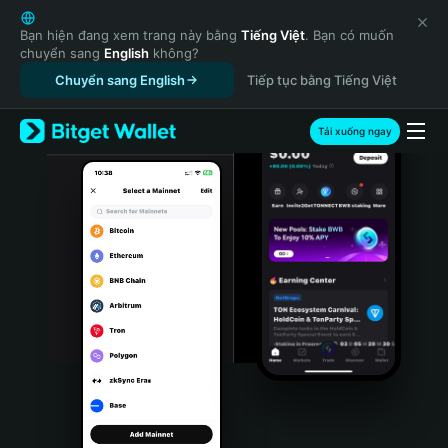
English
日本語
Bạn hiện đang xem trang này bằng
Tiếng Việt
. Bạn có muốn
chuyển sang
English
không?
Tiếng Việt
Chuyển sang English
Tiếp tục bằng Tiếng Việt
Русский
Español (Latinoamérica)
Türkçe
Tải xuống ngay
Italiano
Français
Deutsch
简体中文
繁體中文
Português (Portugal)
Bahasa Indonesia
ภาษาไทย
हिन्दी
বাংলা
Español
Português (Brasil)
Español (Argentina)