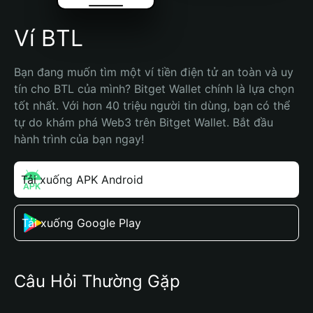
Ví BTL
Bạn đang muốn tìm một ví tiền điện tử an toàn và uy 
tín cho BTL của mình? Bitget Wallet chính là lựa chọn 
tốt nhất. Với hơn 40 triệu người tin dùng, bạn có thể 
tự do khám phá Web3 trên Bitget Wallet. Bắt đầu 
hành trình của bạn ngay!
Tải xuống APK Android
Tải xuống Google Play
Câu Hỏi Thường Gặp