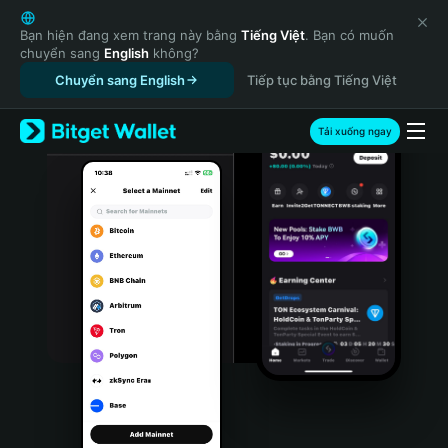
English
日本語
Bạn hiện đang xem trang này bằng
Tiếng Việt
. Bạn có muốn
chuyển sang
English
không?
Tiếng Việt
Chuyển sang English
Tiếp tục bằng Tiếng Việt
Русский
Español (Latinoamérica)
Türkçe
Tải xuống ngay
Italiano
Français
Deutsch
简体中文
繁體中文
Português (Portugal)
Bahasa Indonesia
ภาษาไทย
हिन्दी
বাংলা
Español
Português (Brasil)
Español (Argentina)