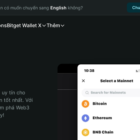
ạn có muốn chuyển sang
English
không?
Chu
ons
Bitget Wallet X
Thêm
uy tín cho 
tốt nhất. Với 
ám phá Web3 
y!