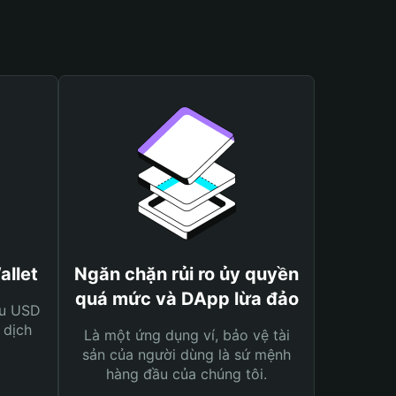
allet
Ngăn chặn rủi ro ủy quyền
quá mức và DApp lừa đảo
ệu USD
 dịch
Là một ứng dụng ví, bảo vệ tài
sản của người dùng là sứ mệnh
hàng đầu của chúng tôi.