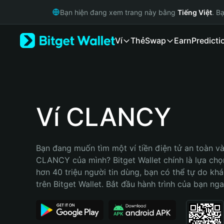
English
Bạn hiện đang xem trang này bằng
Tiếng Việt
. B
日本語
Tiếng Việt
Ví
Thẻ
Swap
Earn
Predicti
Русский
Español (Latinoamérica)
Türkçe
Italiano
Français
Deutsch
Ví CLANCY
简体中文
繁體中文
Português (Portugal)
Bạn đang muốn tìm một ví tiền điện tử an toàn và 
Bahasa Indonesia
CLANCY của mình? Bitget Wallet chính là lựa chọn 
ภาษาไทย
hơn 40 triệu người tin dùng, bạn có thể tự do kh
हिन्दी
trên Bitget Wallet. Bắt đầu hành trình của bạn nga
বাংলা
Español
Português (Brasil)
Español (Argentina)