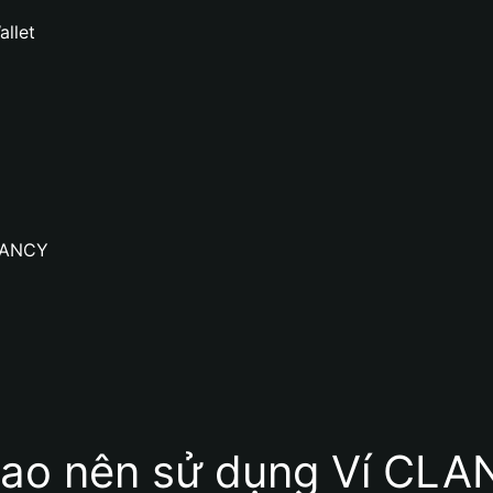
llet
CLANCY
sao nên sử dụng Ví CL