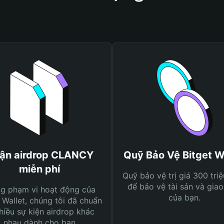
ận airdrop CLANCY
Quỹ Bảo Vệ Bitget W
miễn phí
Quỹ bảo vệ trị giá 300 tri
để bảo vệ tài sản và giao
ng phạm vi hoạt động của
của bạn.
 Wallet, chúng tôi đã chuẩn
hiều sự kiện airdrop khác
nhau dành cho bạn