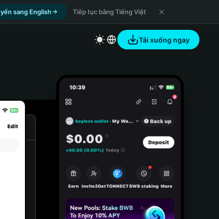
yển sang English
Tiếp tục bằng Tiếng Việt
Tải xuống ngay